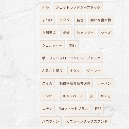
包帯
シェットランドシープドッグ
まつげ
ラクダ
長さ
嫌いな食べ物
九州男児
柴犬
シャンプー
シーズ
シェルティー
旅行
ポーリッシュローランドシープドッグ
ふるさと祭り
オタク
ゲーマー
スイカ
動物管理責任者研修
ラーメン
コンビニ
キャンペーン
犬
かえる
コナン
Wiiフィットプラス
PRS
ハロウィン
カニンヘンダックスフンド