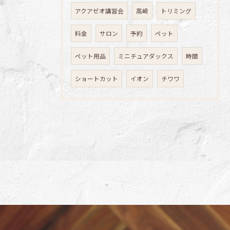
アクアゼオ講習会
高崎
トリミング
料金
サロン
予約
ペット
ペット用品
ミニチュアダックス
時間
ショートカット
イオン
チワワ