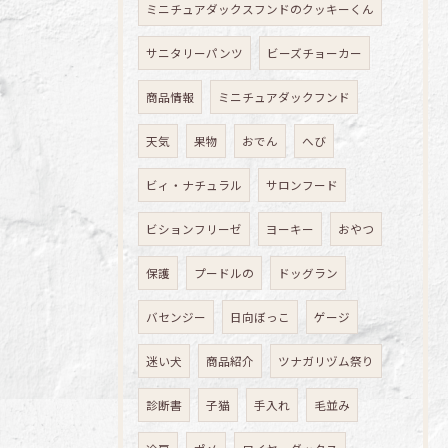
ミニチュアダックスフンドのクッキーくん
サニタリーパンツ
ビーズチョーカー
商品情報
ミニチュアダックフンド
天気
果物
おでん
へび
ビィ・ナチュラル
サロンフード
ビションフリーゼ
ヨーキー
おやつ
保護
プードルの
ドッグラン
バセンジー
日向ぼっこ
ゲージ
迷い犬
商品紹介
ツナガリヅム祭り
診断書
子猫
手入れ
毛並み