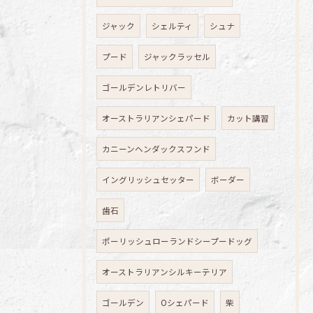
ジャック
シェルティ
シュナ
プード
ジャックラッセル
ゴールデンレトリバー
オーストラリアンシェパード
カット講習
カニーンヘンダックスフンド
イングリッシュセッター
ボーダー
歯石
ポーリッシュローランドシープードッグ
オーストラリアンシルキーテリア
ゴールデン
Oシェパード
柴