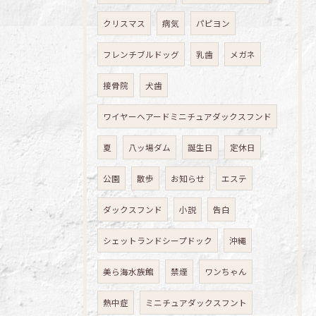
クリスマス
病気
パピヨン
フレンチブルドッグ
乳歯
メガネ
接骨院
犬歯
ワイヤーヘアードミニチュアダックスフンド
夏
八ッ場ダム
誕生日
定休日
公園
散歩
お知らせ
エステ
ダックスフンド
小説
告白
シェットランドシープドック
沖縄
美ら海水族館
禁煙
ワンちゃん
熱中症
ミニチュアダックスフント