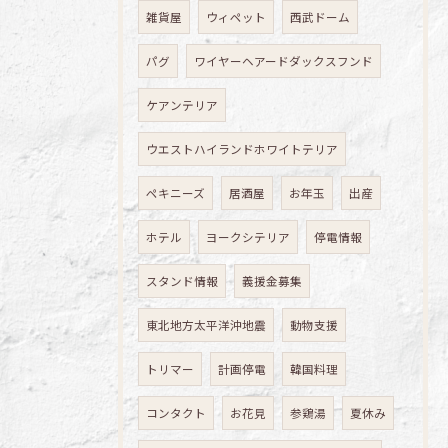
雑貨屋
ウィペット
西武ドーム
パグ
ワイヤーヘアードダックスフンド
ケアンテリア
ウエストハイランドホワイトテリア
ペキニーズ
居酒屋
お年玉
出産
ホテル
ヨークシテリア
停電情報
スタンド情報
義援金募集
東北地方太平洋沖地震
動物支援
トリマー
計画停電
韓国料理
コンタクト
お花見
参鶏湯
夏休み