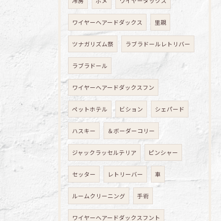
冷房
ポメ
ワイヤーダックス
ワイヤーヘアードダックス
里親
ツナガリズム祭
ラブラドールレトリバー
ラブラドール
ワイヤーヘアードダックスフン
ペットホテル
ビション
シェパード
ハスキー
＆ボーダーコリー
ジャックラッセルテリア
ピンシャー
セッター
レトリーバー
車
ルームクリーニング
手術
ワイヤーヘアードダックスフント