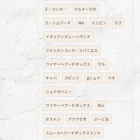
E・コッカ―
マルチーズの
O・シェパード
Mix
ミニピン
ラブ
イタリアングレーハウンド
アメリカンコッカ―スパニエル
ワイヤーへアードダックス
マル
キャバ
スピッツ
gシュナ
ペキ
シュナのハニー
ワイヤーベアードダックス
M/x
ボストン
アクアゼオ
ぷーどる
スムースヘアードダックスフント