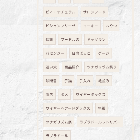
ビィ・ナチュラル
サロンフード
ビションフリーゼ
ヨーキー
おやつ
保護
プードルの
ドッグラン
バセンジー
日向ぼっこ
ゲージ
迷い犬
商品紹介
ツナガリヅム祭り
診断書
子猫
手入れ
毛並み
冷房
ポメ
ワイヤーダックス
ワイヤーヘアードダックス
里親
ツナガリズム祭
ラブラドールレトリバー
ラブラドール