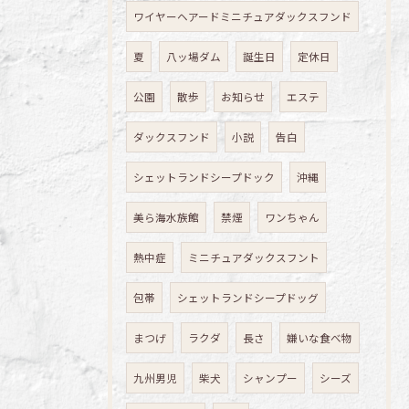
ワイヤーヘアードミニチュアダックスフンド
夏
八ッ場ダム
誕生日
定休日
公園
散歩
お知らせ
エステ
ダックスフンド
小説
告白
シェットランドシープドック
沖縄
美ら海水族館
禁煙
ワンちゃん
熱中症
ミニチュアダックスフント
包帯
シェットランドシープドッグ
まつげ
ラクダ
長さ
嫌いな食べ物
九州男児
柴犬
シャンプー
シーズ