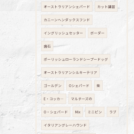
オーストラリアンシェパード
カット講習
カニーンヘンダックスフンド
イングリッシュセッター
ボーダー
歯石
ポーリッシュローランドシープードッグ
オーストラリアンシルキーテリア
ゴールデン
Oシェパード
柴
E・コッカ―
マルチーズの
O・シェパード
Mix
ミニピン
ラブ
イタリアングレーハウンド