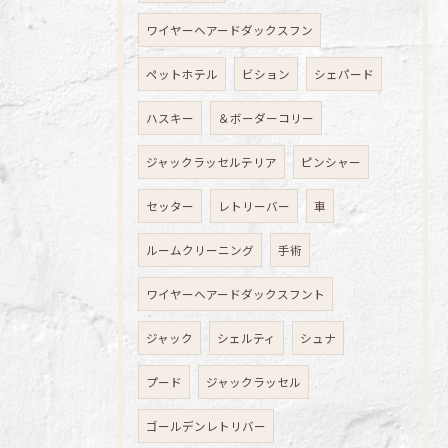
ワイヤーヘアードダックスフン
ペットホテル
ビション
シェパード
ハスキー
＆ボーダーコリー
ジャックラッセルテリア
ピンシャー
セッター
レトリーバー
車
ルームクリーニング
手術
ワイヤーヘアードダックスフント
ジャック
シェルティ
シュナ
プード
ジャックラッセル
ゴールデンレトリバー