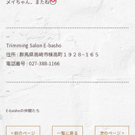
メイちゃん、またね
--------------------------------------------------------------------
--
Trimming Salon E-basho
住所 :
群馬県高崎市棟高町１９２８−１６５
電話番号 :
027-388-1166
--------------------------------------------------------------------
--
E-bashoの仲間たち
< 前のページ
一覧に戻る
次のページ >