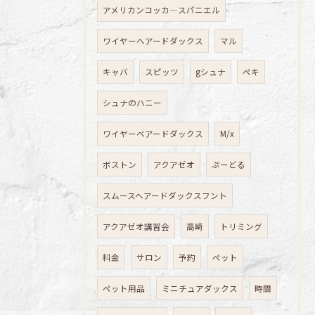
アメリカンコッカ―スパニエル
ワイヤーへアードダックス
マル
キャバ
スピッツ
gシュナ
ペキ
シュナのハニー
ワイヤーベアードダックス
M/x
ボストン
アクアゼオ
ぷーどる
スムースヘアードダックスフント
アクアゼオ講習会
高崎
トリミング
料金
サロン
予約
ペット
ペット用品
ミニチュアダックス
時間