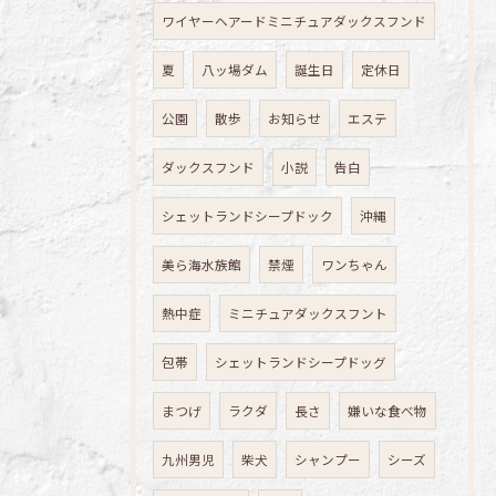
ワイヤーヘアードミニチュアダックスフンド
夏
八ッ場ダム
誕生日
定休日
公園
散歩
お知らせ
エステ
ダックスフンド
小説
告白
シェットランドシープドック
沖縄
美ら海水族館
禁煙
ワンちゃん
熱中症
ミニチュアダックスフント
包帯
シェットランドシープドッグ
まつげ
ラクダ
長さ
嫌いな食べ物
九州男児
柴犬
シャンプー
シーズ