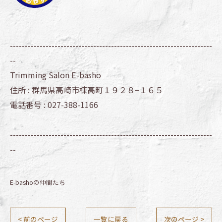
--------------------------------------------------------------------
--
Trimming Salon E-basho
住所 :
群馬県高崎市棟高町１９２８−１６５
電話番号 :
027-388-1166
--------------------------------------------------------------------
--
E-bashoの仲間たち
< 前のページ
一覧に戻る
次のページ >