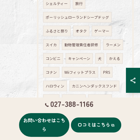
シェルティー
旅行
ポーリッシュローランドシープドッグ
ふるさと祭り
オタク
ゲーマー
スイカ
動物管理責任者研修
ラーメン
コンビニ
キャンペーン
犬
かえる
コナン
Wiiフィットプラス
PRS
ハロウィン
カニンヘンダックスフンド
雑貨屋
ウィペット
西武ドーム
027-388-1166
パグ
ワイヤーヘアードダックスフンド
お問い合わせはこち
口コミはこちら
ケアンテリア
ら