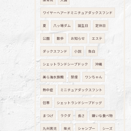
ワイヤーヘアードミニチュアダックスフンド
夏
八ッ場ダム
誕生日
定休日
公園
散歩
お知らせ
エステ
ダックスフンド
小説
告白
シェットランドシープドック
沖縄
美ら海水族館
禁煙
ワンちゃん
熱中症
ミニチュアダックスフント
包帯
シェットランドシープドッグ
まつげ
ラクダ
長さ
嫌いな食べ物
九州男児
柴犬
シャンプー
シーズ