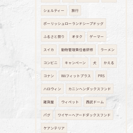
シェルティー
旅行
ポーリッシュローランドシープドッグ
ふるさと祭り
オタク
ゲーマー
スイカ
動物管理責任者研修
ラーメン
コンビニ
キャンペーン
犬
かえる
コナン
Wiiフィットプラス
PRS
ハロウィン
カニンヘンダックスフンド
雑貨屋
ウィペット
西武ドーム
パグ
ワイヤーヘアードダックスフンド
ケアンテリア