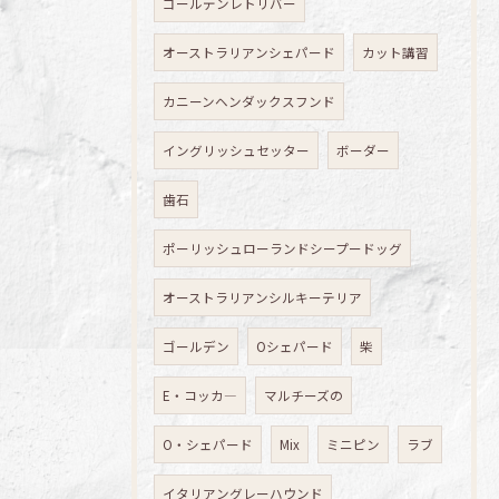
ゴールデンレトリバー
オーストラリアンシェパード
カット講習
カニーンヘンダックスフンド
イングリッシュセッター
ボーダー
歯石
ポーリッシュローランドシープードッグ
オーストラリアンシルキーテリア
ゴールデン
Oシェパード
柴
E・コッカ―
マルチーズの
O・シェパード
Mix
ミニピン
ラブ
イタリアングレーハウンド