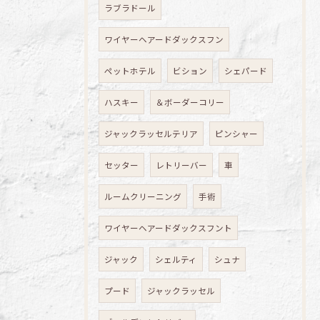
ラブラドール
ワイヤーヘアードダックスフン
ペットホテル
ビション
シェパード
ハスキー
＆ボーダーコリー
ジャックラッセルテリア
ピンシャー
セッター
レトリーバー
車
ルームクリーニング
手術
ワイヤーヘアードダックスフント
ジャック
シェルティ
シュナ
プード
ジャックラッセル