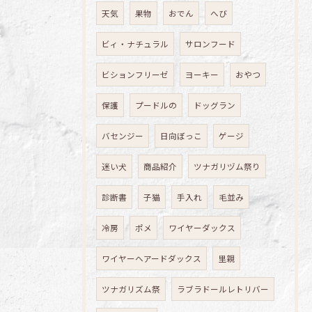
天気
果物
おでん
へび
ビィ・ナチュラル
サロンフード
ビションフリーゼ
ヨーキー
おやつ
保護
プードルの
ドッグラン
バセンジー
日向ぼっこ
ゲージ
迷い犬
商品紹介
ツナガリヅム祭り
診断書
子猫
手入れ
毛並み
冷房
ポメ
ワイヤーダックス
ワイヤーヘアードダックス
里親
ツナガリズム祭
ラブラドールレトリバー