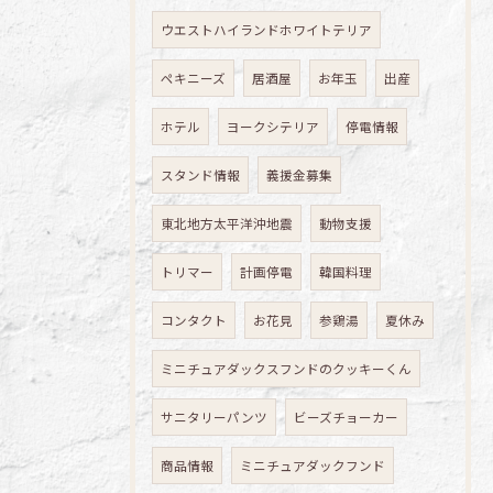
ウエストハイランドホワイトテリア
ペキニーズ
居酒屋
お年玉
出産
ホテル
ヨークシテリア
停電情報
スタンド情報
義援金募集
東北地方太平洋沖地震
動物支援
トリマー
計画停電
韓国料理
コンタクト
お花見
参鶏湯
夏休み
ミニチュアダックスフンドのクッキーくん
サニタリーパンツ
ビーズチョーカー
商品情報
ミニチュアダックフンド