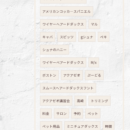
アメリカンコッカ―スパニエル
ワイヤーへアードダックス
マル
キャバ
スピッツ
gシュナ
ペキ
シュナのハニー
ワイヤーベアードダックス
M/x
ボストン
アクアゼオ
ぷーどる
スムースヘアードダックスフント
アクアゼオ講習会
高崎
トリミング
料金
サロン
予約
ペット
ペット用品
ミニチュアダックス
時間