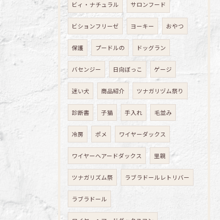
ビィ・ナチュラル
サロンフード
ビションフリーゼ
ヨーキー
おやつ
保護
プードルの
ドッグラン
バセンジー
日向ぼっこ
ゲージ
迷い犬
商品紹介
ツナガリヅム祭り
診断書
子猫
手入れ
毛並み
冷房
ポメ
ワイヤーダックス
ワイヤーヘアードダックス
里親
ツナガリズム祭
ラブラドールレトリバー
ラブラドール