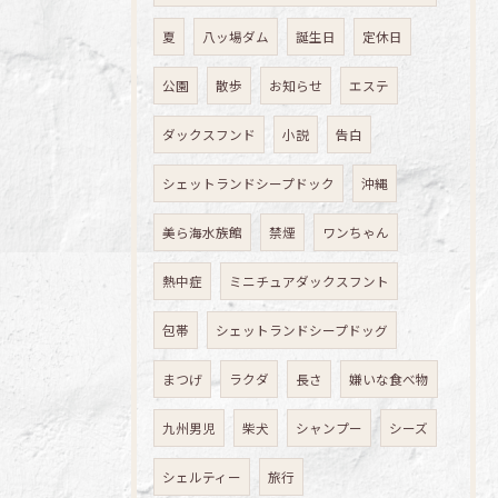
夏
八ッ場ダム
誕生日
定休日
公園
散歩
お知らせ
エステ
ダックスフンド
小説
告白
シェットランドシープドック
沖縄
美ら海水族館
禁煙
ワンちゃん
熱中症
ミニチュアダックスフント
包帯
シェットランドシープドッグ
まつげ
ラクダ
長さ
嫌いな食べ物
九州男児
柴犬
シャンプー
シーズ
シェルティー
旅行