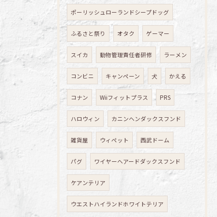
ポーリッシュローランドシープドッグ
ふるさと祭り
オタク
ゲーマー
スイカ
動物管理責任者研修
ラーメン
コンビニ
キャンペーン
犬
かえる
コナン
Wiiフィットプラス
PRS
ハロウィン
カニンヘンダックスフンド
雑貨屋
ウィペット
西武ドーム
パグ
ワイヤーヘアードダックスフンド
ケアンテリア
ウエストハイランドホワイトテリア