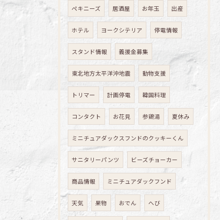
ペキニーズ
居酒屋
お年玉
出産
ホテル
ヨークシテリア
停電情報
スタンド情報
義援金募集
東北地方太平洋沖地震
動物支援
トリマー
計画停電
韓国料理
コンタクト
お花見
参鶏湯
夏休み
ミニチュアダックスフンドのクッキーくん
サニタリーパンツ
ビーズチョーカー
商品情報
ミニチュアダックフンド
天気
果物
おでん
へび