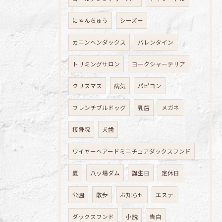
にゃんちゅう
シーズー
カニンヘンダックス
バレンタイン
トリミングサロン
ヨークシャーテリア
クリスマス
病気
パピヨン
フレンチブルドッグ
乳歯
メガネ
接骨院
犬歯
ワイヤーヘアードミニチュアダックスフンド
夏
八ッ場ダム
誕生日
定休日
公園
散歩
お知らせ
エステ
ダックスフンド
小説
告白