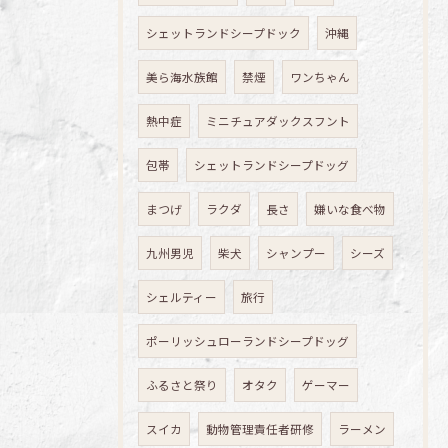
シェットランドシープドック
沖縄
美ら海水族館
禁煙
ワンちゃん
熱中症
ミニチュアダックスフント
包帯
シェットランドシープドッグ
まつげ
ラクダ
長さ
嫌いな食べ物
九州男児
柴犬
シャンプー
シーズ
シェルティー
旅行
ポーリッシュローランドシープドッグ
ふるさと祭り
オタク
ゲーマー
スイカ
動物管理責任者研修
ラーメン