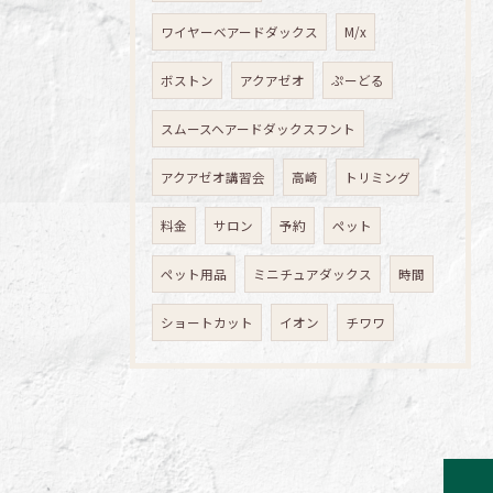
ワイヤーベアードダックス
M/x
ボストン
アクアゼオ
ぷーどる
スムースヘアードダックスフント
アクアゼオ講習会
高崎
トリミング
料金
サロン
予約
ペット
ペット用品
ミニチュアダックス
時間
ショートカット
イオン
チワワ