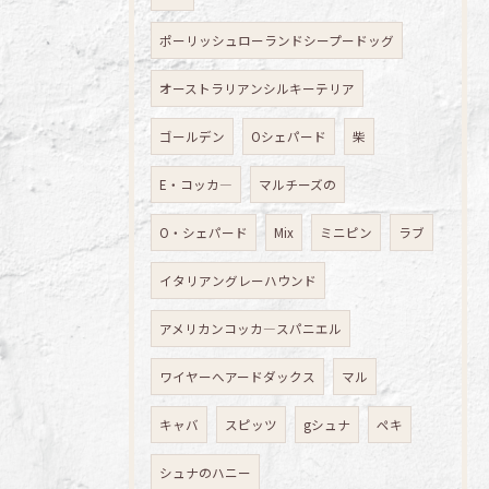
ポーリッシュローランドシープードッグ
オーストラリアンシルキーテリア
ゴールデン
Oシェパード
柴
E・コッカ―
マルチーズの
O・シェパード
Mix
ミニピン
ラブ
イタリアングレーハウンド
アメリカンコッカ―スパニエル
ワイヤーへアードダックス
マル
キャバ
スピッツ
gシュナ
ペキ
シュナのハニー