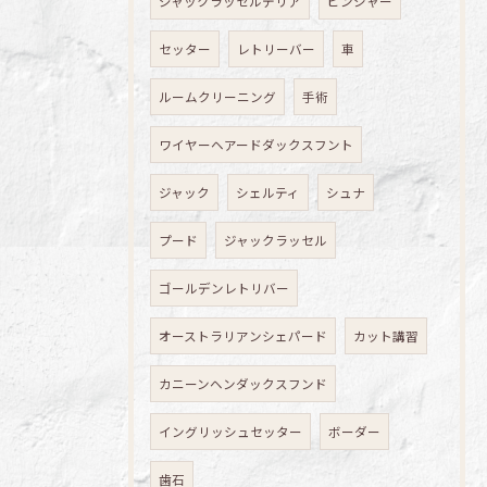
ジャックラッセルテリア
ピンシャー
セッター
レトリーバー
車
ルームクリーニング
手術
ワイヤーヘアードダックスフント
ジャック
シェルティ
シュナ
プード
ジャックラッセル
ゴールデンレトリバー
オーストラリアンシェパード
カット講習
カニーンヘンダックスフンド
イングリッシュセッター
ボーダー
歯石