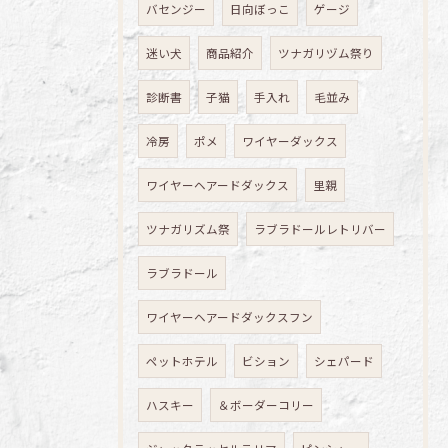
バセンジー
日向ぼっこ
ゲージ
迷い犬
商品紹介
ツナガリヅム祭り
診断書
子猫
手入れ
毛並み
冷房
ポメ
ワイヤーダックス
ワイヤーヘアードダックス
里親
ツナガリズム祭
ラブラドールレトリバー
ラブラドール
ワイヤーヘアードダックスフン
ペットホテル
ビション
シェパード
ハスキー
＆ボーダーコリー