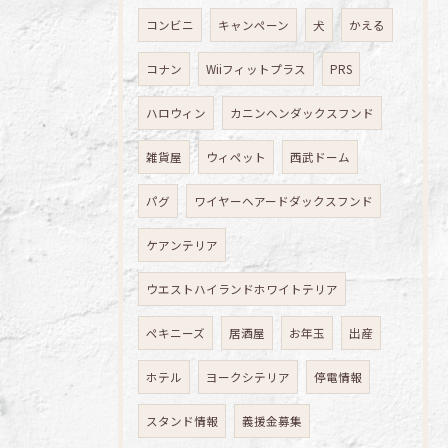
コンビニ
キャンペーン
犬
かえる
コナン
Wiiフィットプラス
PRS
ハロウィン
カニンヘンダックスフンド
雑貨屋
ウィペット
西武ドーム
パグ
ワイヤーヘアードダックスフンド
ケアンテリア
ウエストハイランドホワイトテリア
ペキニーズ
居酒屋
お年玉
出産
ホテル
ヨークシテリア
停電情報
スタンド情報
義援金募集