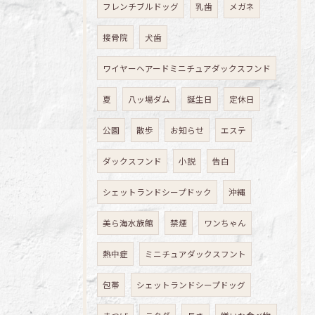
フレンチブルドッグ
乳歯
メガネ
接骨院
犬歯
ワイヤーヘアードミニチュアダックスフンド
夏
八ッ場ダム
誕生日
定休日
公園
散歩
お知らせ
エステ
ダックスフンド
小説
告白
シェットランドシープドック
沖縄
美ら海水族館
禁煙
ワンちゃん
熱中症
ミニチュアダックスフント
包帯
シェットランドシープドッグ