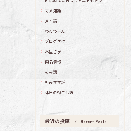
E-bashoにまつわるエトセトラ
マメ知識
メイ話
わんわーん
ブログネタ
お星さま
商品情報
もみ話
もみママ話
休日の過ごし方
最近の投稿
Recent Posts