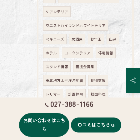
ケアンテリア
ウエストハイランドホワイトテリア
ペキニーズ
居酒屋
お年玉
出産
ホテル
ヨークシテリア
停電情報
スタンド情報
義援金募集
東北地方太平洋沖地震
動物支援
トリマー
計画停電
韓国料理
027-388-1166
コンタクト
お花見
参鶏湯
夏休み
お問い合わせはこち
ミニチュアダックスフンドのクッキーくん
口コミはこちら
ら
サニタリーパンツ
ビーズチョーカー