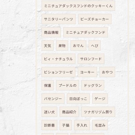
ミニチュアダックスフンドのクッキーくん
サニタリーパンツ
ビーズチョーカー
商品情報
ミニチュアダックフンド
天気
果物
おでん
へび
ビィ・ナチュラル
サロンフード
ビションフリーゼ
ヨーキー
おやつ
保護
プードルの
ドッグラン
バセンジー
日向ぼっこ
ゲージ
迷い犬
商品紹介
ツナガリヅム祭り
診断書
子猫
手入れ
毛並み