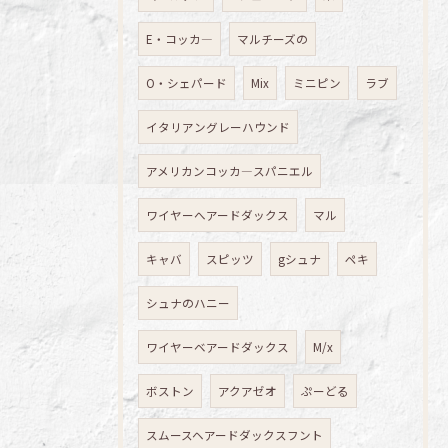
E・コッカ―
マルチーズの
O・シェパード
Mix
ミニピン
ラブ
イタリアングレーハウンド
アメリカンコッカ―スパニエル
ワイヤーへアードダックス
マル
キャバ
スピッツ
gシュナ
ペキ
シュナのハニー
ワイヤーベアードダックス
M/x
ボストン
アクアゼオ
ぷーどる
スムースヘアードダックスフント