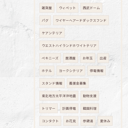
雑貨屋
ウィペット
西武ドーム
パグ
ワイヤーヘアードダックスフンド
ケアンテリア
ウエストハイランドホワイトテリア
ペキニーズ
居酒屋
お年玉
出産
ホテル
ヨークシテリア
停電情報
スタンド情報
義援金募集
東北地方太平洋沖地震
動物支援
トリマー
計画停電
韓国料理
コンタクト
お花見
参鶏湯
夏休み