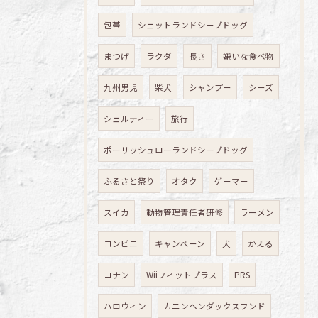
包帯
シェットランドシープドッグ
まつげ
ラクダ
長さ
嫌いな食べ物
九州男児
柴犬
シャンプー
シーズ
シェルティー
旅行
ポーリッシュローランドシープドッグ
ふるさと祭り
オタク
ゲーマー
スイカ
動物管理責任者研修
ラーメン
コンビニ
キャンペーン
犬
かえる
コナン
Wiiフィットプラス
PRS
ハロウィン
カニンヘンダックスフンド