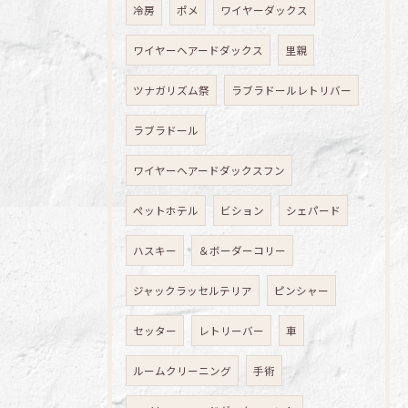
冷房
ポメ
ワイヤーダックス
ワイヤーヘアードダックス
里親
ツナガリズム祭
ラブラドールレトリバー
ラブラドール
ワイヤーヘアードダックスフン
ペットホテル
ビション
シェパード
ハスキー
＆ボーダーコリー
ジャックラッセルテリア
ピンシャー
セッター
レトリーバー
車
ルームクリーニング
手術