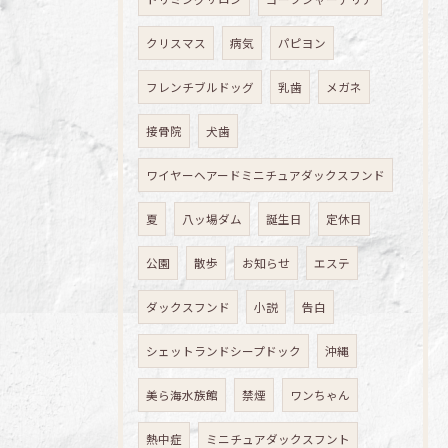
クリスマス
病気
パピヨン
フレンチブルドッグ
乳歯
メガネ
接骨院
犬歯
ワイヤーヘアードミニチュアダックスフンド
夏
八ッ場ダム
誕生日
定休日
公園
散歩
お知らせ
エステ
ダックスフンド
小説
告白
シェットランドシープドック
沖縄
美ら海水族館
禁煙
ワンちゃん
熱中症
ミニチュアダックスフント