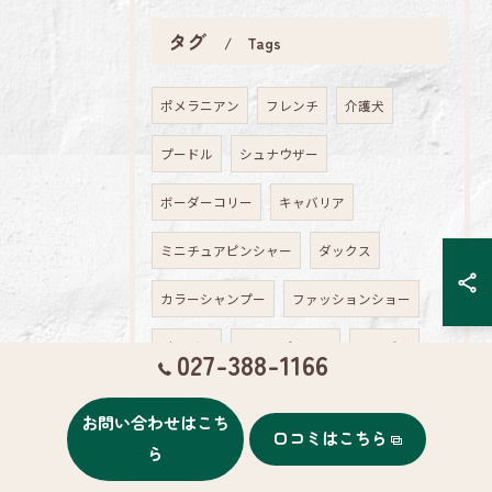
タグ
Tags
ポメラニアン
フレンチ
介護犬
プードル
シュナウザー
ボーダーコリー
キャバリア
ミニチュアピンシャー
ダックス
カラーシャンプー
ファッションショー
ビーグル
トイ・プードル
コーギー
027-388-1166
マルチーズ
初洗い
ヨークシャテリア
お問い合わせはこち
口コミはこちら
アメリカンコッカースパニエル
ら