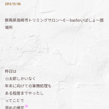
2013/12/06
群馬県高崎市トリミングサロン～E－bashoいばしょ～居
場所
昨日は
小太郎しかいなく
年末に向けての事務処理も
ある程度までやったし
ってことで
早めの帰宅