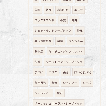
公園
散歩
お知らせ
エステ
ダックスフンド
小説
告白
シェットランドシープドック
沖縄
美ら海水族館
禁煙
ワンちゃん
熱中症
ミニチュアダックスフント
包帯
シェットランドシープドッグ
まつげ
ラクダ
長さ
嫌いな食べ物
九州男児
柴犬
シャンプー
シーズ
シェルティー
旅行
ポーリッシュローランドシープドッグ