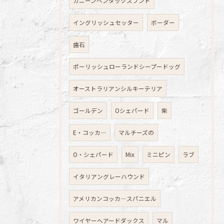
カニーンヘンダックスフンド
イングリッシュセッター
ボーダー
歯石
ポーリッシュローランドシープードッグ
オーストラリアンシルキーテリア
ゴールデン
Oシェパード
柴
E・コッカ―
マルチーズの
O・シェパード
Mix
ミニピン
ラブ
イタリアングレーハウンド
アメリカンコッカ―スパニエル
ワイヤーへアードダックス
マル