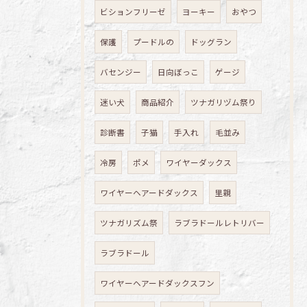
ビションフリーゼ
ヨーキー
おやつ
保護
プードルの
ドッグラン
バセンジー
日向ぼっこ
ゲージ
迷い犬
商品紹介
ツナガリヅム祭り
診断書
子猫
手入れ
毛並み
冷房
ポメ
ワイヤーダックス
ワイヤーヘアードダックス
里親
ツナガリズム祭
ラブラドールレトリバー
ラブラドール
ワイヤーヘアードダックスフン