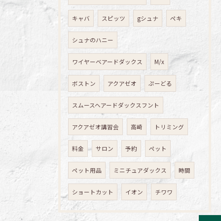
キャバ
スピッツ
gシュナ
ペキ
シュナのハニー
ワイヤーベアードダックス
M/x
ボストン
アクアゼオ
ぷーどる
スムースヘアードダックスフント
アクアゼオ講習会
高崎
トリミング
料金
サロン
予約
ペット
ペット用品
ミニチュアダックス
時間
ショートカット
イオン
チワワ