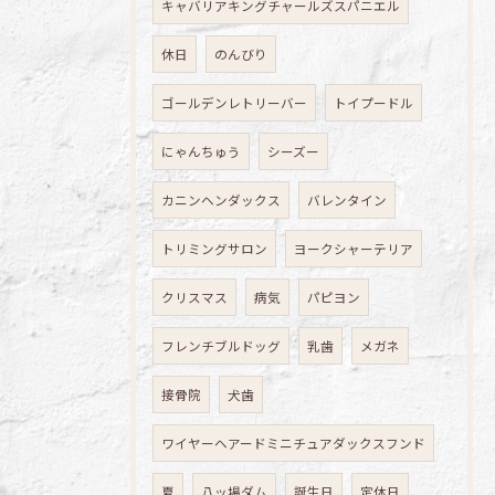
キャバリアキングチャールズスパニエル
休日
のんびり
ゴールデンレトリーバー
トイプードル
にゃんちゅう
シーズー
カニンヘンダックス
バレンタイン
トリミングサロン
ヨークシャーテリア
クリスマス
病気
パピヨン
フレンチブルドッグ
乳歯
メガネ
接骨院
犬歯
ワイヤーヘアードミニチュアダックスフンド
夏
八ッ場ダム
誕生日
定休日