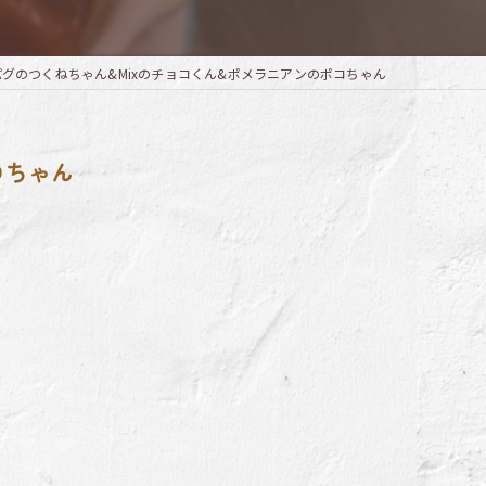
グのつくねちゃん&Mixのチョコくん&ポメラニアンのポコちゃん
コちゃん