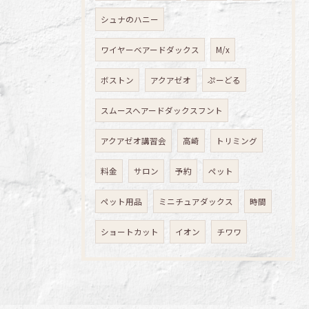
シュナのハニー
ワイヤーベアードダックス
M/x
ボストン
アクアゼオ
ぷーどる
スムースヘアードダックスフント
アクアゼオ講習会
高崎
トリミング
料金
サロン
予約
ペット
ペット用品
ミニチュアダックス
時間
ショートカット
イオン
チワワ