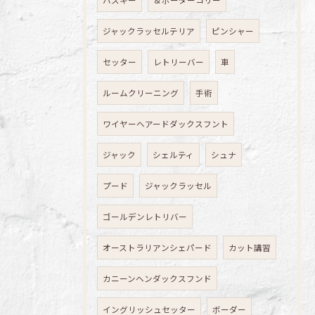
ハスキー
＆ボーダーコリー
ジャックラッセルテリア
ピンシャー
セッター
レトリーバー
車
ルームクリーニング
手術
ワイヤーヘアードダックスフント
ジャック
シェルティ
シュナ
プード
ジャックラッセル
ゴールデンレトリバー
オーストラリアンシェパード
カット講習
カニーンヘンダックスフンド
イングリッシュセッター
ボーダー