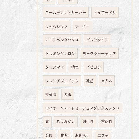
ゴールデンレトリーバー
トイプードル
にゃんちゅう
シーズー
カニンヘンダックス
バレンタイン
トリミングサロン
ヨークシャーテリア
クリスマス
病気
パピヨン
フレンチブルドッグ
乳歯
メガネ
接骨院
犬歯
ワイヤーヘアードミニチュアダックスフンド
夏
八ッ場ダム
誕生日
定休日
公園
散歩
お知らせ
エステ