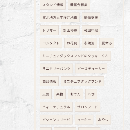
スタンド情報
義援金募集
東北地方太平洋沖地震
動物支援
トリマー
計画停電
韓国料理
コンタクト
お花見
参鶏湯
夏休み
ミニチュアダックスフンドのクッキーくん
サニタリーパンツ
ビーズチョーカー
商品情報
ミニチュアダックフンド
天気
果物
おでん
へび
ビィ・ナチュラル
サロンフード
ビションフリーゼ
ヨーキー
おやつ