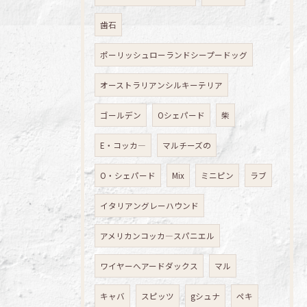
歯石
ポーリッシュローランドシープードッグ
オーストラリアンシルキーテリア
ゴールデン
Oシェパード
柴
E・コッカ―
マルチーズの
O・シェパード
Mix
ミニピン
ラブ
イタリアングレーハウンド
アメリカンコッカ―スパニエル
ワイヤーへアードダックス
マル
キャバ
スピッツ
gシュナ
ペキ