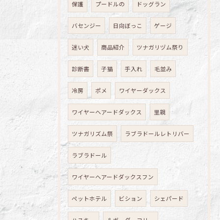
保護
プードルの
ドッグラン
バセンジー
日向ぼっこ
ゲージ
迷い犬
商品紹介
ツナガリヅム祭り
診断書
子猫
手入れ
毛並み
冷房
ポメ
ワイヤーダックス
ワイヤーヘアードダックス
里親
ツナガリズム祭
ラブラドールレトリバー
ラブラドール
ワイヤーヘアードダックスフン
ペットホテル
ビション
シェパード