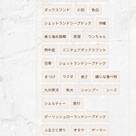
ダックスフンド
小説
告白
シェットランドシープドック
沖縄
美ら海水族館
禁煙
ワンちゃん
熱中症
ミニチュアダックスフント
包帯
シェットランドシープドッグ
まつげ
ラクダ
長さ
嫌いな食べ物
九州男児
柴犬
シャンプー
シーズ
シェルティー
旅行
ポーリッシュローランドシープドッグ
ふるさと祭り
オタク
ゲーマー