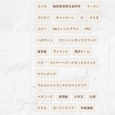
スイカ
動物管理責任者研修
ラーメン
コンビニ
キャンペーン
犬
かえる
コナン
Wiiフィットプラス
PRS
ハロウィン
カニンヘンダックスフンド
雑貨屋
ウィペット
西武ドーム
パグ
ワイヤーヘアードダックスフンド
ケアンテリア
ウエストハイランドホワイトテリア
ペキニーズ
居酒屋
お年玉
出産
ホテル
ヨークシテリア
停電情報