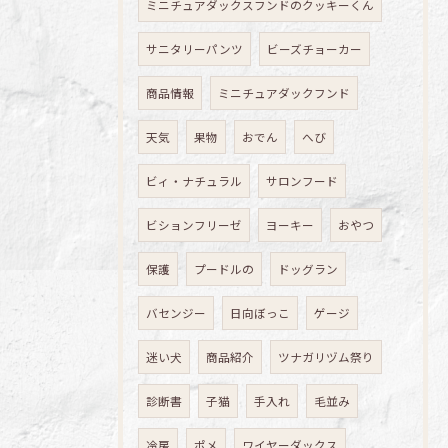
ミニチュアダックスフンドのクッキーくん
サニタリーパンツ
ビーズチョーカー
商品情報
ミニチュアダックフンド
天気
果物
おでん
へび
ビィ・ナチュラル
サロンフード
ビションフリーゼ
ヨーキー
おやつ
保護
プードルの
ドッグラン
バセンジー
日向ぼっこ
ゲージ
迷い犬
商品紹介
ツナガリヅム祭り
診断書
子猫
手入れ
毛並み
冷房
ポメ
ワイヤーダックス