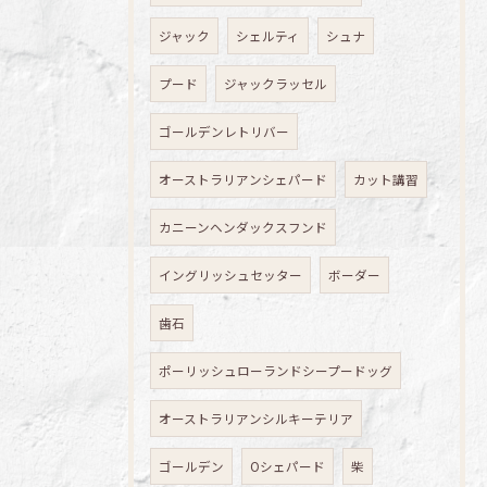
ジャック
シェルティ
シュナ
プード
ジャックラッセル
ゴールデンレトリバー
オーストラリアンシェパード
カット講習
カニーンヘンダックスフンド
イングリッシュセッター
ボーダー
歯石
ポーリッシュローランドシープードッグ
オーストラリアンシルキーテリア
ゴールデン
Oシェパード
柴