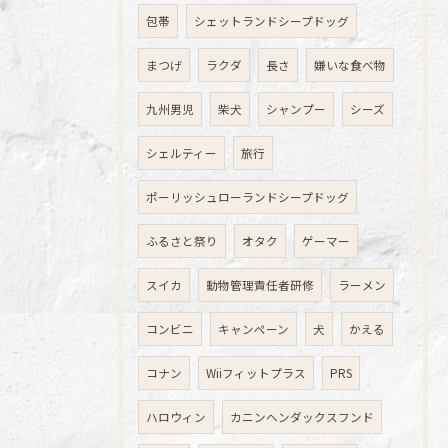
包帯
シェットランドシープドッグ
まつげ
ラクダ
長さ
嫌いな食べ物
九州男児
柴犬
シャンプー
シーズ
シェルティー
旅行
ポーリッシュローランドシープドッグ
ふるさと祭り
オタク
ゲーマー
スイカ
動物管理責任者研修
ラーメン
コンビニ
キャンペーン
犬
かえる
コナン
Wiiフィットプラス
PRS
ハロウィン
カニンヘンダックスフンド