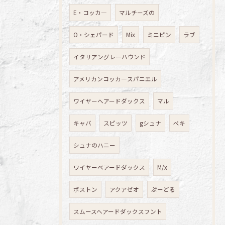
E・コッカ―
マルチーズの
O・シェパード
Mix
ミニピン
ラブ
イタリアングレーハウンド
アメリカンコッカ―スパニエル
ワイヤーへアードダックス
マル
キャバ
スピッツ
gシュナ
ペキ
シュナのハニー
ワイヤーベアードダックス
M/x
ボストン
アクアゼオ
ぷーどる
スムースヘアードダックスフント