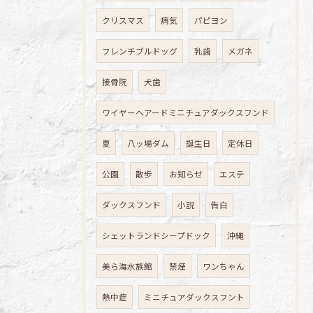
クリスマス
病気
パピヨン
フレンチブルドッグ
乳歯
メガネ
接骨院
犬歯
ワイヤーヘアードミニチュアダックスフンド
夏
八ッ場ダム
誕生日
定休日
公園
散歩
お知らせ
エステ
ダックスフンド
小説
告白
シェットランドシープドック
沖縄
美ら海水族館
禁煙
ワンちゃん
熱中症
ミニチュアダックスフント