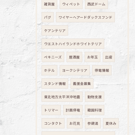
雑貨屋
ウィペット
西武ドーム
パグ
ワイヤーヘアードダックスフンド
ケアンテリア
ウエストハイランドホワイトテリア
ペキニーズ
居酒屋
お年玉
出産
ホテル
ヨークシテリア
停電情報
スタンド情報
義援金募集
東北地方太平洋沖地震
動物支援
トリマー
計画停電
韓国料理
コンタクト
お花見
参鶏湯
夏休み