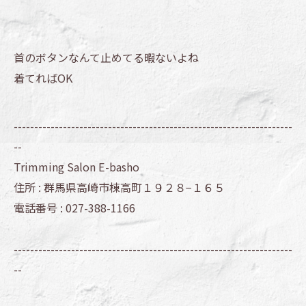
首のボタンなんて止めてる暇ないよね
着てればOK
--------------------------------------------------------------------
--
Trimming Salon E-basho
住所 :
群馬県高崎市棟高町１９２８−１６５
電話番号 :
027-388-1166
--------------------------------------------------------------------
--