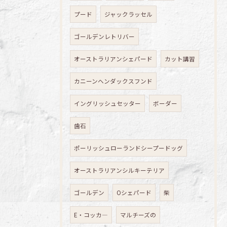
プード
ジャックラッセル
ゴールデンレトリバー
オーストラリアンシェパード
カット講習
カニーンヘンダックスフンド
イングリッシュセッター
ボーダー
歯石
ポーリッシュローランドシープードッグ
オーストラリアンシルキーテリア
ゴールデン
Oシェパード
柴
E・コッカ―
マルチーズの