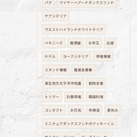
パグ
ワイヤーヘアードダックスフンド
ケアンテリア
ウエストハイランドホワイトテリア
ペキニーズ
居酒屋
お年玉
出産
ホテル
ヨークシテリア
停電情報
スタンド情報
義援金募集
東北地方太平洋沖地震
動物支援
トリマー
計画停電
韓国料理
コンタクト
お花見
参鶏湯
夏休み
ミニチュアダックスフンドのクッキーくん