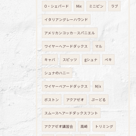
O・シェパード
Mix
ミニピン
ラブ
イタリアングレーハウンド
アメリカンコッカ―スパニエル
ワイヤーへアードダックス
マル
キャバ
スピッツ
gシュナ
ペキ
シュナのハニー
ワイヤーベアードダックス
M/x
ボストン
アクアゼオ
ぷーどる
スムースヘアードダックスフント
アクアゼオ講習会
高崎
トリミング