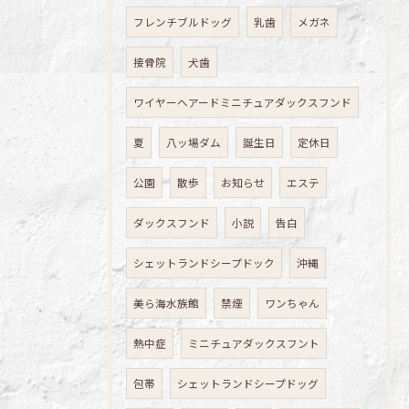
フレンチブルドッグ
乳歯
メガネ
接骨院
犬歯
ワイヤーヘアードミニチュアダックスフンド
夏
八ッ場ダム
誕生日
定休日
公園
散歩
お知らせ
エステ
ダックスフンド
小説
告白
シェットランドシープドック
沖縄
美ら海水族館
禁煙
ワンちゃん
熱中症
ミニチュアダックスフント
包帯
シェットランドシープドッグ