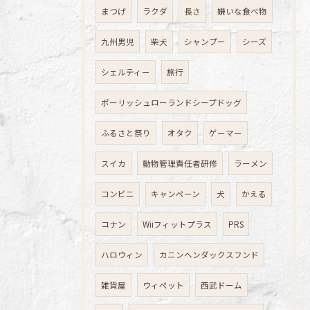
まつげ
ラクダ
長さ
嫌いな食べ物
九州男児
柴犬
シャンプー
シーズ
シェルティー
旅行
ポーリッシュローランドシープドッグ
ふるさと祭り
オタク
ゲーマー
スイカ
動物管理責任者研修
ラーメン
コンビニ
キャンペーン
犬
かえる
コナン
Wiiフィットプラス
PRS
ハロウィン
カニンヘンダックスフンド
雑貨屋
ウィペット
西武ドーム