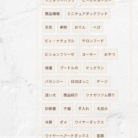
サニタリーパンツ
ビーズチョーカー
商品情報
ミニチュアダックフンド
天気
果物
おでん
へび
ビィ・ナチュラル
サロンフード
ビションフリーゼ
ヨーキー
おやつ
保護
プードルの
ドッグラン
バセンジー
日向ぼっこ
ゲージ
迷い犬
商品紹介
ツナガリヅム祭り
診断書
子猫
手入れ
毛並み
冷房
ポメ
ワイヤーダックス
ワイヤーヘアードダックス
里親