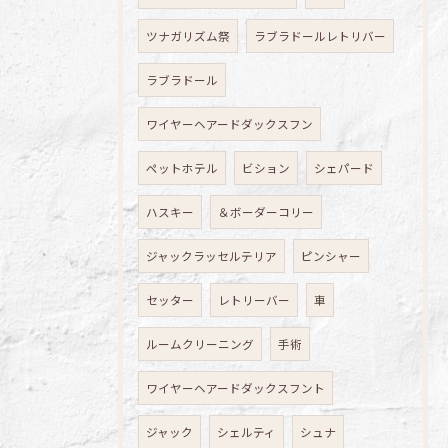
ツナガリズム祭
ラブラドールレトリバー
ラブラドール
ワイヤーヘアードダックスフン
ペットホテル
ビション
シェパード
ハスキー
＆ボーダーコリー
ジャックラッセルテリア
ピンシャー
セッター
レトリーバー
車
ルームクリーニング
手術
ワイヤーヘアードダックスフント
ジャック
シェルティ
シュナ