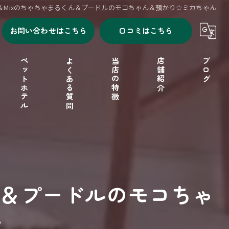
＆Mixのちゃちゃまるくん＆プードルのモコちゃん＆預かり☆ミカちゃん
お問い合わせはこちら
口コミはこちら
ペットホテル
よくある質問
当店の特徴
店舗紹介
ブログ
シャンプー
セルフシャンプー
ドッグフード
ん＆プードルのモコちゃ
フリーゲージ
ん
小型犬