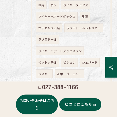
冷房
ポメ
ワイヤーダックス
ワイヤーヘアードダックス
里親
ツナガリズム祭
ラブラドールレトリバー
ラブラドール
ワイヤーヘアードダックスフン
ペットホテル
ビション
シェパード
ハスキー
＆ボーダーコリー
027-388-1166
ジャックラッセルテリア
ピンシャー
セッター
レトリーバー
車
お問い合わせはこち
口コミはこちら
ら
ルームクリーニング
手術