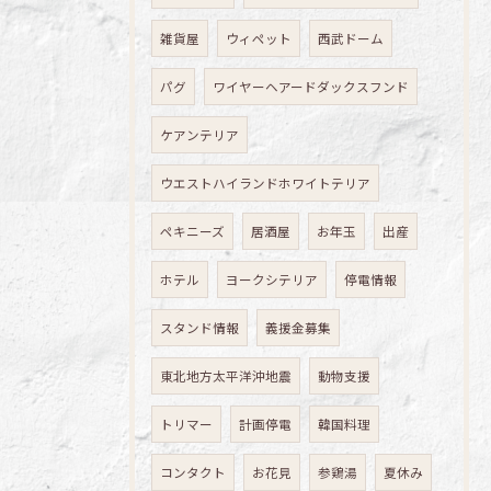
雑貨屋
ウィペット
西武ドーム
パグ
ワイヤーヘアードダックスフンド
ケアンテリア
ウエストハイランドホワイトテリア
ペキニーズ
居酒屋
お年玉
出産
ホテル
ヨークシテリア
停電情報
スタンド情報
義援金募集
東北地方太平洋沖地震
動物支援
トリマー
計画停電
韓国料理
コンタクト
お花見
参鶏湯
夏休み