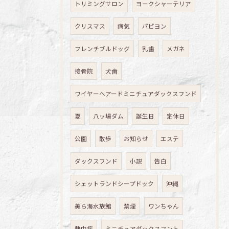
トリミングサロン
ヨークシャーテリア
クリスマス
病気
パピヨン
フレンチブルドッグ
乳歯
メガネ
接骨院
犬歯
ワイヤーヘアードミニチュアダックスフンド
夏
八ッ場ダム
誕生日
定休日
公園
散歩
お知らせ
エステ
ダックスフンド
小説
告白
シェットランドシープドック
沖縄
美ら海水族館
禁煙
ワンちゃん
熱中症
ミニチュアダックスフント