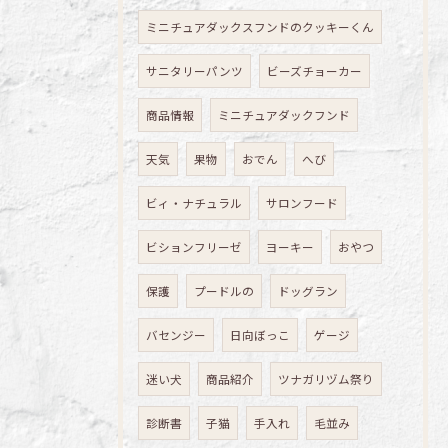
ミニチュアダックスフンドのクッキーくん
サニタリーパンツ
ビーズチョーカー
商品情報
ミニチュアダックフンド
天気
果物
おでん
へび
ビィ・ナチュラル
サロンフード
ビションフリーゼ
ヨーキー
おやつ
保護
プードルの
ドッグラン
バセンジー
日向ぼっこ
ゲージ
迷い犬
商品紹介
ツナガリヅム祭り
診断書
子猫
手入れ
毛並み