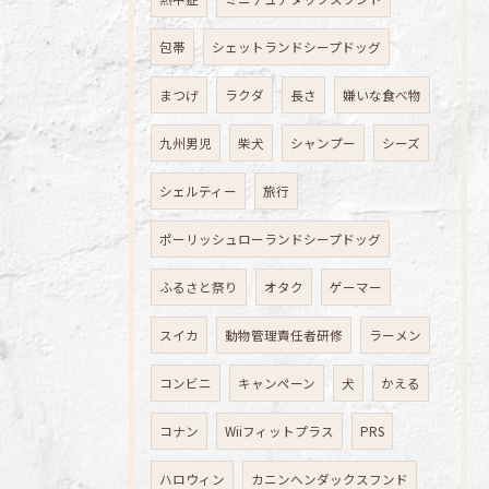
包帯
シェットランドシープドッグ
まつげ
ラクダ
長さ
嫌いな食べ物
九州男児
柴犬
シャンプー
シーズ
シェルティー
旅行
ポーリッシュローランドシープドッグ
ふるさと祭り
オタク
ゲーマー
スイカ
動物管理責任者研修
ラーメン
コンビニ
キャンペーン
犬
かえる
コナン
Wiiフィットプラス
PRS
ハロウィン
カニンヘンダックスフンド