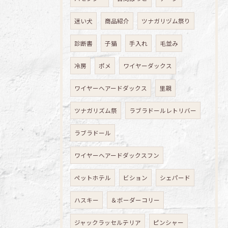
迷い犬
商品紹介
ツナガリヅム祭り
診断書
子猫
手入れ
毛並み
冷房
ポメ
ワイヤーダックス
ワイヤーヘアードダックス
里親
ツナガリズム祭
ラブラドールレトリバー
ラブラドール
ワイヤーヘアードダックスフン
ペットホテル
ビション
シェパード
ハスキー
＆ボーダーコリー
ジャックラッセルテリア
ピンシャー