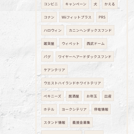
コンビニ
キャンペーン
犬
かえる
コナン
Wiiフィットプラス
PRS
ハロウィン
カニンヘンダックスフンド
雑貨屋
ウィペット
西武ドーム
パグ
ワイヤーヘアードダックスフンド
ケアンテリア
ウエストハイランドホワイトテリア
ペキニーズ
居酒屋
お年玉
出産
ホテル
ヨークシテリア
停電情報
スタンド情報
義援金募集