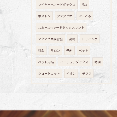
ワイヤーベアードダックス
M/x
ボストン
アクアゼオ
ぷーどる
スムースヘアードダックスフント
アクアゼオ講習会
高崎
トリミング
料金
サロン
予約
ペット
ペット用品
ミニチュアダックス
時間
ショートカット
イオン
チワワ