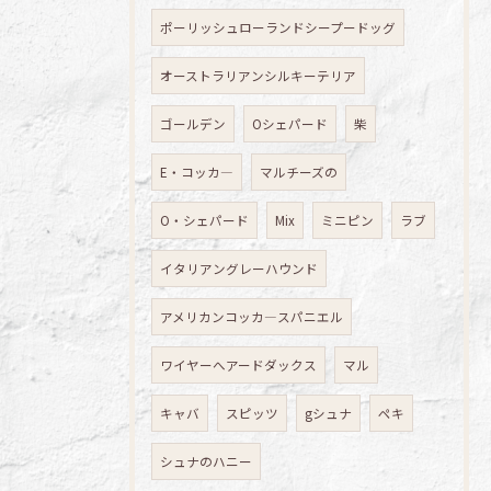
ポーリッシュローランドシープードッグ
オーストラリアンシルキーテリア
ゴールデン
Oシェパード
柴
E・コッカ―
マルチーズの
O・シェパード
Mix
ミニピン
ラブ
イタリアングレーハウンド
アメリカンコッカ―スパニエル
ワイヤーへアードダックス
マル
キャバ
スピッツ
gシュナ
ペキ
シュナのハニー