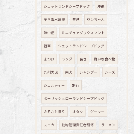
シェットランドシープドック
沖縄
美ら海水族館
禁煙
ワンちゃん
熱中症
ミニチュアダックスフント
包帯
シェットランドシープドッグ
まつげ
ラクダ
長さ
嫌いな食べ物
九州男児
柴犬
シャンプー
シーズ
シェルティー
旅行
ポーリッシュローランドシープドッグ
ふるさと祭り
オタク
ゲーマー
スイカ
動物管理責任者研修
ラーメン