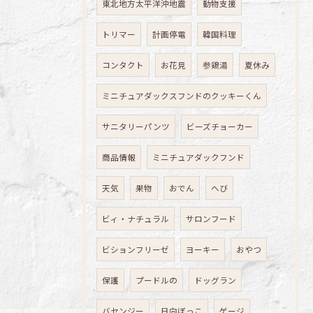
東北地方太平洋沖地震
動物支援
トリマー
計画停電
韓国料理
コンタクト
お花見
参鶏湯
夏休み
ミニチュアダックスフンドのクッキーくん
サニタリーパンツ
ビーズチョーカー
商品情報
ミニチュアダックフンド
天気
果物
おでん
へび
ビィ・ナチュラル
サロンフード
ビションフリーゼ
ヨーキー
おやつ
保護
プードルの
ドッグラン
バセンジー
日向ぼっこ
ゲージ