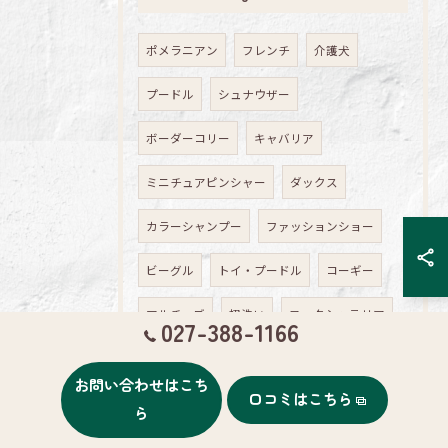
ポメラニアン
フレンチ
介護犬
プードル
シュナウザー
ボーダーコリー
キャバリア
ミニチュアピンシャー
ダックス
カラーシャンプー
ファッションショー
ビーグル
トイ・プードル
コーギー
マルチーズ
初洗い
ヨークシャテリア
027-388-1166
アメリカンコッカースパニエル
お問い合わせはこち
口コミはこちら
フレンチブルドック
ら
ラブラドールレトリーバー
妊娠