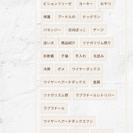
ビションフリーゼ
ヨーキー
おやつ
保護
プードルの
ドッグラン
バセンジー
日向ぼっこ
ゲージ
迷い犬
商品紹介
ツナガリヅム祭り
診断書
子猫
手入れ
毛並み
冷房
ポメ
ワイヤーダックス
ワイヤーヘアードダックス
里親
ツナガリズム祭
ラブラドールレトリバー
ラブラドール
ワイヤーヘアードダックスフン