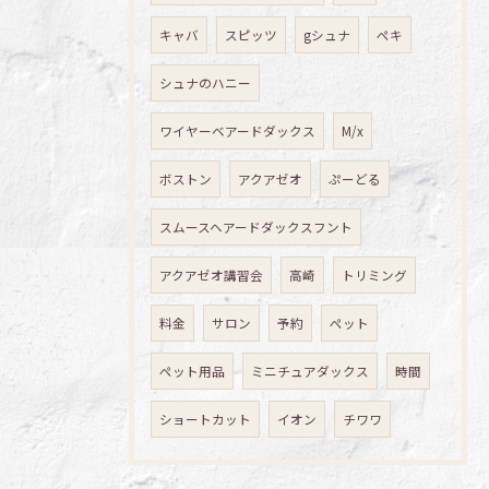
キャバ
スピッツ
gシュナ
ペキ
シュナのハニー
ワイヤーベアードダックス
M/x
ボストン
アクアゼオ
ぷーどる
スムースヘアードダックスフント
アクアゼオ講習会
高崎
トリミング
料金
サロン
予約
ペット
ペット用品
ミニチュアダックス
時間
ショートカット
イオン
チワワ