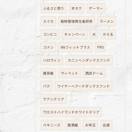
ふるさと祭り
オタク
ゲーマー
スイカ
動物管理責任者研修
ラーメン
コンビニ
キャンペーン
犬
かえる
コナン
Wiiフィットプラス
PRS
ハロウィン
カニンヘンダックスフンド
雑貨屋
ウィペット
西武ドーム
パグ
ワイヤーヘアードダックスフンド
ケアンテリア
ウエストハイランドホワイトテリア
ペキニーズ
居酒屋
お年玉
出産