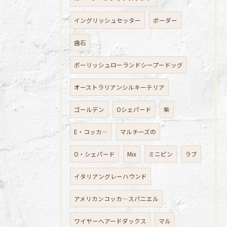
イングリッシュセッター
ボーダー
歯石
ポーリッシュローランドシープードッグ
オーストラリアンシルキーテリア
ゴールデン
Oシェパード
柴
E・コッカ―
マルチーズの
O・シェパード
Mix
ミニピン
ラブ
イタリアングレーハウンド
アメリカンコッカ―スパニエル
ワイヤーへアードダックス
マル