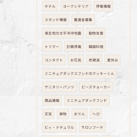
ホテル
ヨークシテリア
停電情報
スタンド情報
義援金募集
東北地方太平洋沖地震
動物支援
トリマー
計画停電
韓国料理
コンタクト
お花見
参鶏湯
夏休み
ミニチュアダックスフンドのクッキーくん
サニタリーパンツ
ビーズチョーカー
商品情報
ミニチュアダックフンド
天気
果物
おでん
へび
ビィ・ナチュラル
サロンフード