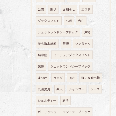
公園
散歩
お知らせ
エステ
ダックスフンド
小説
告白
シェットランドシープドック
沖縄
美ら海水族館
禁煙
ワンちゃん
熱中症
ミニチュアダックスフント
包帯
シェットランドシープドッグ
まつげ
ラクダ
長さ
嫌いな食べ物
九州男児
柴犬
シャンプー
シーズ
シェルティー
旅行
ポーリッシュローランドシープドッグ