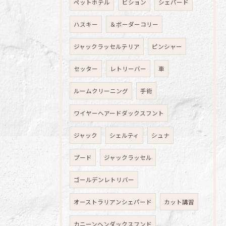
ペットホテル
ビション
シェパード
ハスキー
＆ボーダーコリー
ジャックラッセルテリア
ピンシャー
セッター
レトリーバー
車
ルームクリーニング
手術
ワイヤーヘアードダックスフント
ジャック
シェルティ
シュナ
プード
ジャックラッセル
ゴールデンレトリバー
オーストラリアンシェパード
カット講習
カニーンヘンダックスフンド