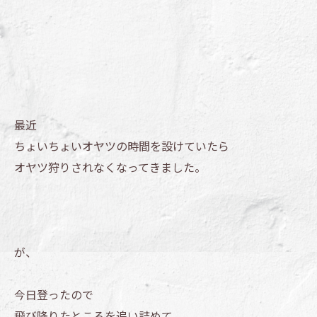
最近
ちょいちょいオヤツの時間を設けていたら
オヤツ狩りされなくなってきました。
が、
今日登ったので
飛び降りたところを追い詰めて