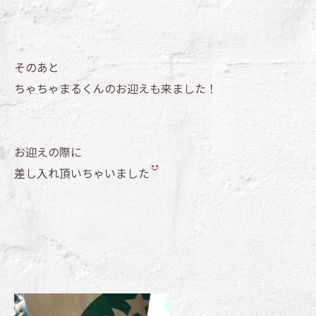
そのあと
ちゃちゃまるくんのお迎えも来ました！
お迎えの際に
差し入れ頂いちゃいました