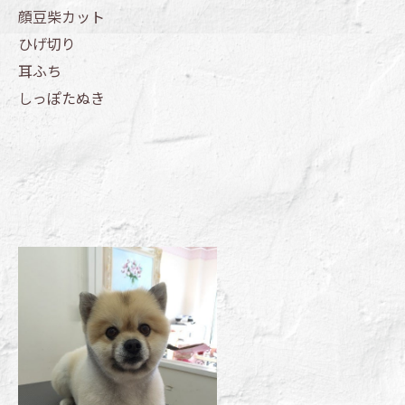
顔豆柴カット
ひげ切り
耳ふち
しっぽたぬき