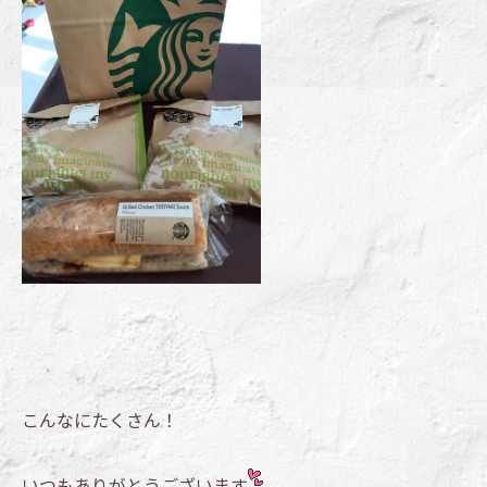
こんなにたくさん！
いつもありがとうございます