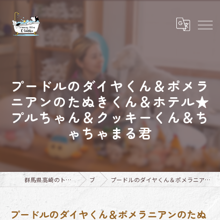
プードルのダイヤくん＆ポメラ
ニアンのたぬきくん＆ホテル★
プルちゃん＆クッキーくん＆ち
ゃちゃまる君
群馬県高崎のトリミングならTrimming Salon E-basho
ブログ
プードルのダイヤくん＆ポメラニアンのたぬきくん＆ホテル★プルちゃん＆クッキーくん＆ちゃちゃまる君
プードルのダイヤくん＆ポメラニアンのたぬ