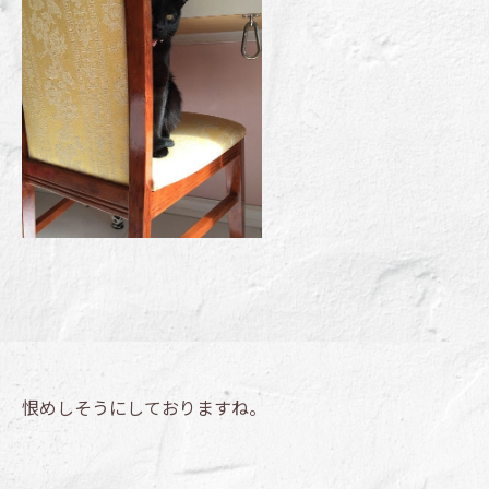
恨めしそうにしておりますね。