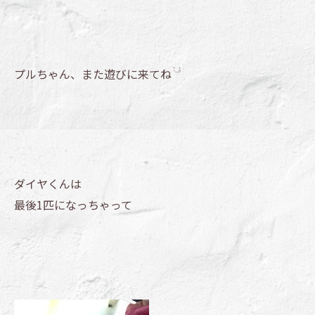
プルちゃん、また遊びに来てね
ダイヤくんは
最後1匹になっちゃって