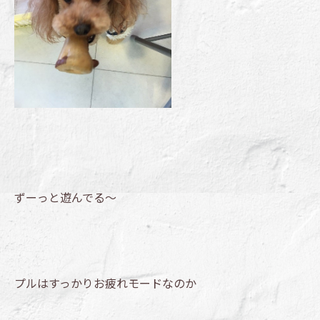
ずーっと遊んでる～
プルはすっかりお疲れモードなのか