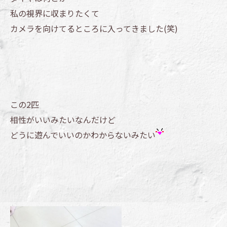
私の視界に収まりたくて
カメラを向けてるところに入ってきました(笑)
この2匹
相性がいいみたいなんだけど
どうに遊んでいいのかわからないみたい