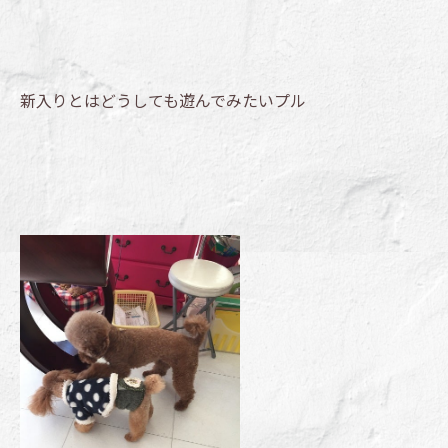
新入りとはどうしても遊んでみたいプル