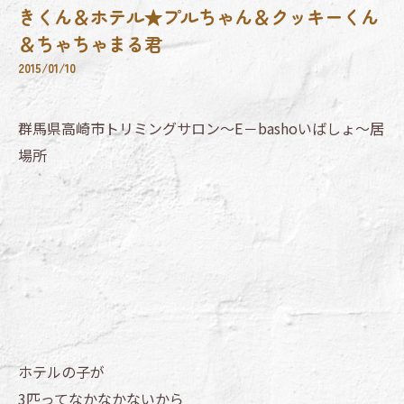
きくん＆ホテル★プルちゃん＆クッキーくん
＆ちゃちゃまる君
2015/01/10
群馬県高崎市トリミングサロン～E－bashoいばしょ～居
場所
ホテルの子が
3匹ってなかなかないから