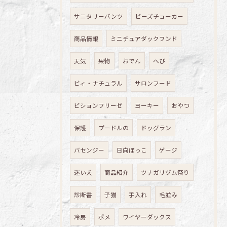
サニタリーパンツ
ビーズチョーカー
商品情報
ミニチュアダックフンド
天気
果物
おでん
へび
ビィ・ナチュラル
サロンフード
ビションフリーゼ
ヨーキー
おやつ
保護
プードルの
ドッグラン
バセンジー
日向ぼっこ
ゲージ
迷い犬
商品紹介
ツナガリヅム祭り
診断書
子猫
手入れ
毛並み
冷房
ポメ
ワイヤーダックス