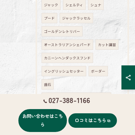
ジャック
シェルティ
シュナ
プード
ジャックラッセル
ゴールデンレトリバー
オーストラリアンシェパード
カット講習
カニーンヘンダックスフンド
イングリッシュセッター
ボーダー
歯石
027-388-1166
ポーリッシュローランドシープードッグ
オーストラリアンシルキーテリア
お問い合わせはこち
口コミはこちら
ら
ゴールデン
Oシェパード
柴