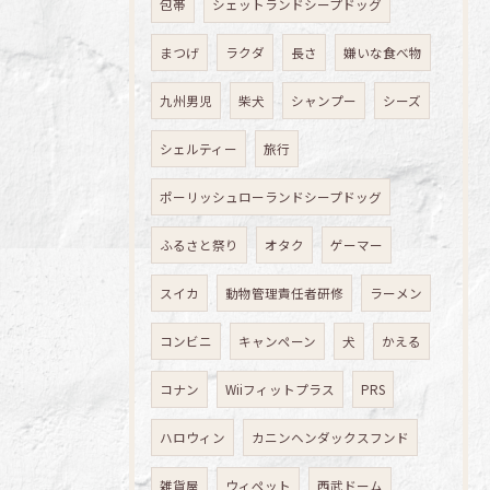
包帯
シェットランドシープドッグ
まつげ
ラクダ
長さ
嫌いな食べ物
九州男児
柴犬
シャンプー
シーズ
シェルティー
旅行
ポーリッシュローランドシープドッグ
ふるさと祭り
オタク
ゲーマー
スイカ
動物管理責任者研修
ラーメン
コンビニ
キャンペーン
犬
かえる
コナン
Wiiフィットプラス
PRS
ハロウィン
カニンヘンダックスフンド
雑貨屋
ウィペット
西武ドーム