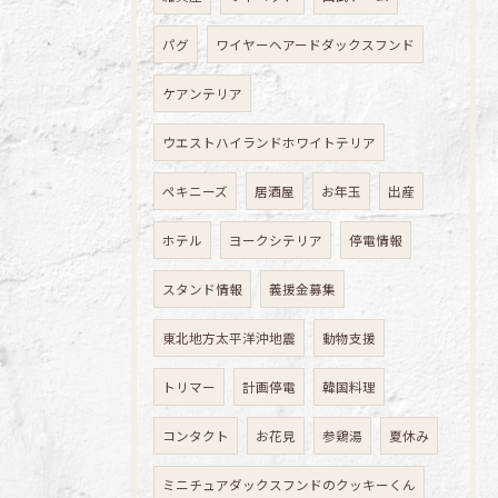
パグ
ワイヤーヘアードダックスフンド
ケアンテリア
ウエストハイランドホワイトテリア
ペキニーズ
居酒屋
お年玉
出産
ホテル
ヨークシテリア
停電情報
スタンド情報
義援金募集
東北地方太平洋沖地震
動物支援
トリマー
計画停電
韓国料理
コンタクト
お花見
参鶏湯
夏休み
ミニチュアダックスフンドのクッキーくん