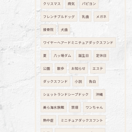
クリスマス
病気
パピヨン
フレンチブルドッグ
乳歯
メガネ
接骨院
犬歯
ワイヤーヘアードミニチュアダックスフンド
夏
八ッ場ダム
誕生日
定休日
公園
散歩
お知らせ
エステ
ダックスフンド
小説
告白
シェットランドシープドック
沖縄
美ら海水族館
禁煙
ワンちゃん
熱中症
ミニチュアダックスフント