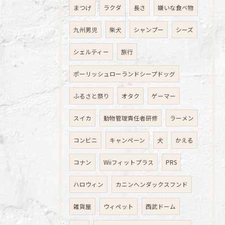
まつげ
ラクダ
長さ
嫌いな食べ物
九州男児
柴犬
シャンプー
シーズ
シェルティー
旅行
ポーリッシュローランドシープドッグ
ふるさと祭り
オタク
ゲーマー
スイカ
動物管理責任者研修
ラーメン
コンビニ
キャンペーン
犬
かえる
コナン
Wiiフィットプラス
PRS
ハロウィン
カニンヘンダックスフンド
雑貨屋
ウィペット
西武ドーム