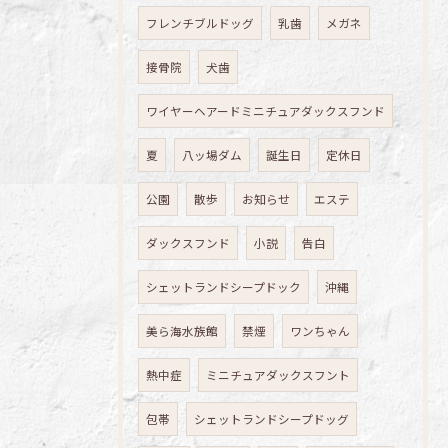
フレンチブルドッグ
乳歯
メガネ
接骨院
犬歯
ワイヤーヘアードミニチュアダックスフンド
夏
八ッ場ダム
誕生日
定休日
公園
散歩
お知らせ
エステ
ダックスフンド
小説
告白
シェットランドシープドック
沖縄
美ら海水族館
禁煙
ワンちゃん
熱中症
ミニチュアダックスフント
包帯
シェットランドシープドッグ