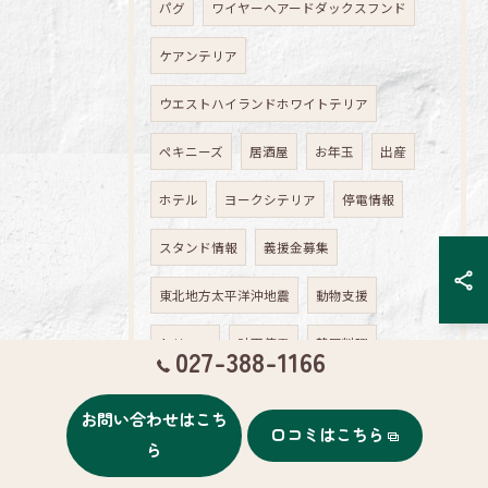
パグ
ワイヤーヘアードダックスフンド
ケアンテリア
ウエストハイランドホワイトテリア
ペキニーズ
居酒屋
お年玉
出産
ホテル
ヨークシテリア
停電情報
スタンド情報
義援金募集
東北地方太平洋沖地震
動物支援
トリマー
計画停電
韓国料理
027-388-1166
コンタクト
お花見
参鶏湯
夏休み
お問い合わせはこち
口コミはこちら
ミニチュアダックスフンドのクッキーくん
ら
サニタリーパンツ
ビーズチョーカー