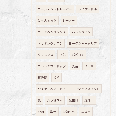
ゴールデンレトリーバー
トイプードル
にゃんちゅう
シーズー
カニンヘンダックス
バレンタイン
トリミングサロン
ヨークシャーテリア
クリスマス
病気
パピヨン
フレンチブルドッグ
乳歯
メガネ
接骨院
犬歯
ワイヤーヘアードミニチュアダックスフンド
夏
八ッ場ダム
誕生日
定休日
公園
散歩
お知らせ
エステ