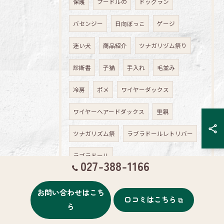
保護
プードルの
ドッグラン
バセンジー
日向ぼっこ
ゲージ
迷い犬
商品紹介
ツナガリヅム祭り
診断書
子猫
手入れ
毛並み
冷房
ポメ
ワイヤーダックス
ワイヤーヘアードダックス
里親
ツナガリズム祭
ラブラドールレトリバー
ラブラドール
027-388-1166
ワイヤーヘアードダックスフン
お問い合わせはこち
口コミはこちら
ペットホテル
ビション
シェパード
ら
ハスキー
＆ボーダーコリー