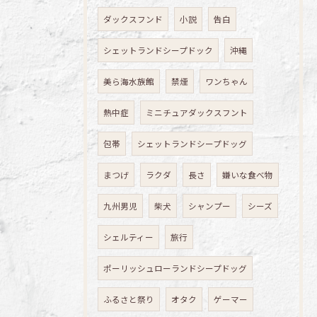
ダックスフンド
小説
告白
シェットランドシープドック
沖縄
美ら海水族館
禁煙
ワンちゃん
熱中症
ミニチュアダックスフント
包帯
シェットランドシープドッグ
まつげ
ラクダ
長さ
嫌いな食べ物
九州男児
柴犬
シャンプー
シーズ
シェルティー
旅行
ポーリッシュローランドシープドッグ
ふるさと祭り
オタク
ゲーマー