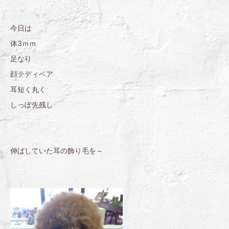
今日は
体3ｍｍ
足なり
顔テディベア
耳短く丸く
しっぽ先残し
伸ばしていた耳の飾り毛を～