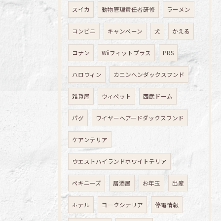
スイカ
動物管理責任者研修
ラーメン
コンビニ
キャンペーン
犬
かえる
コナン
Wiiフィットプラス
PRS
ハロウィン
カニンヘンダックスフンド
雑貨屋
ウィペット
西武ドーム
パグ
ワイヤーヘアードダックスフンド
ケアンテリア
ウエストハイランドホワイトテリア
ペキニーズ
居酒屋
お年玉
出産
ホテル
ヨークシテリア
停電情報