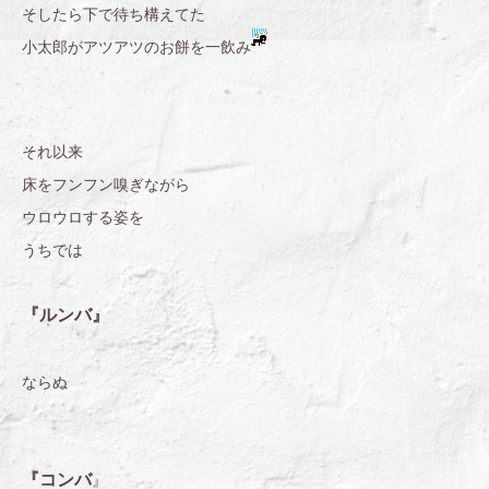
そしたら下で待ち構えてた
小太郎がアツアツのお餅を一飲み
それ以来
床をフンフン嗅ぎながら
ウロウロする姿を
うちでは
『ルンバ』
ならぬ
『コンバ
』