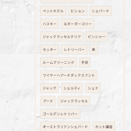
ペットホテル
ビション
シェパード
ハスキー
＆ボーダーコリー
ジャックラッセルテリア
ピンシャー
セッター
レトリーバー
車
ルームクリーニング
手術
ワイヤーヘアードダックスフント
ジャック
シェルティ
シュナ
プード
ジャックラッセル
ゴールデンレトリバー
オーストラリアンシェパード
カット講習