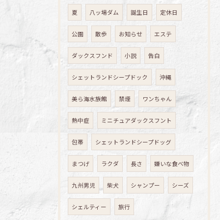
夏
八ッ場ダム
誕生日
定休日
公園
散歩
お知らせ
エステ
ダックスフンド
小説
告白
シェットランドシープドック
沖縄
美ら海水族館
禁煙
ワンちゃん
熱中症
ミニチュアダックスフント
包帯
シェットランドシープドッグ
まつげ
ラクダ
長さ
嫌いな食べ物
九州男児
柴犬
シャンプー
シーズ
シェルティー
旅行