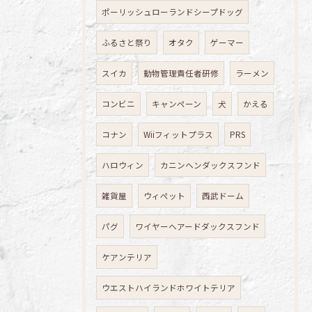
ポーリッシュローランドシープドッグ
ふるさと祭り
オタク
ゲーマー
スイカ
動物管理責任者研修
ラーメン
コンビニ
キャンペーン
犬
かえる
コナン
Wiiフィットプラス
PRS
ハロウィン
カニンヘンダックスフンド
雑貨屋
ウィペット
西武ドーム
パグ
ワイヤーヘアードダックスフンド
ケアンテリア
ウエストハイランドホワイトテリア