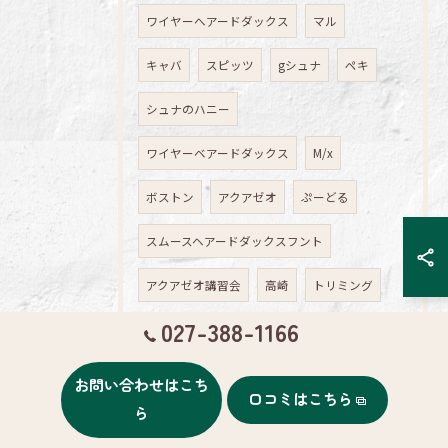
ワイヤーへアードダックス
マル
キャバ
スピッツ
gシュナ
ペキ
シュナのハニー
ワイヤーベアードダックス
M/x
ボストン
アクアゼオ
ぷーどる
スムースヘアードダックスフント
アクアゼオ講習会
高崎
トリミング
027-388-1166
料金
サロン
予約
ペット
ペット用品
ミニチュアダックス
時間
お問い合わせはこち
口コミはこちら
ら
ショートカット
イオン
チワワ