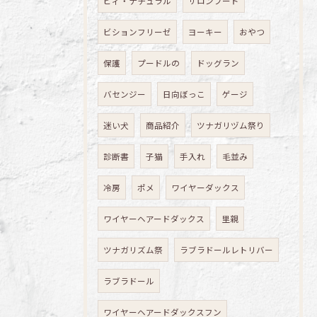
ビィ・ナチュラル
サロンフード
ビションフリーゼ
ヨーキー
おやつ
保護
プードルの
ドッグラン
バセンジー
日向ぼっこ
ゲージ
迷い犬
商品紹介
ツナガリヅム祭り
診断書
子猫
手入れ
毛並み
冷房
ポメ
ワイヤーダックス
ワイヤーヘアードダックス
里親
ツナガリズム祭
ラブラドールレトリバー
ラブラドール
ワイヤーヘアードダックスフン