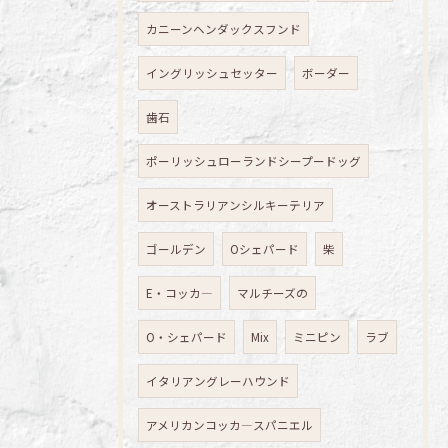
カニーンヘンダックスフンド
イングリッシュセッター
ボーダー
歯石
ポーリッシュローランドシープードッグ
オーストラリアンシルキーテリア
ゴールデン
Oシェパード
柴
E・コッカ―
マルチーズの
O・シェパード
Mix
ミニピン
ラブ
イタリアングレーハウンド
アメリカンコッカ―スパニエル