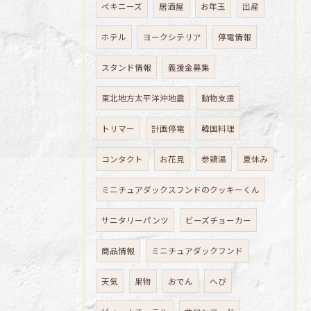
ペキニーズ
居酒屋
お年玉
出産
ホテル
ヨークシテリア
停電情報
スタンド情報
義援金募集
東北地方太平洋沖地震
動物支援
トリマー
計画停電
韓国料理
コンタクト
お花見
参鶏湯
夏休み
ミニチュアダックスフンドのクッキーくん
サニタリーパンツ
ビーズチョーカー
商品情報
ミニチュアダックフンド
天気
果物
おでん
へび