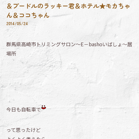
＆プードルのラッキー君＆ホテル★モカちゃ
ん＆ココちゃん
2014/05/24
群馬県高崎市トリミングサロン～E－bashoいばしょ～居
場所
今日も自転車で
って思ったけど