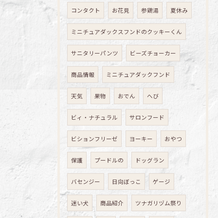
コンタクト
お花見
参鶏湯
夏休み
ミニチュアダックスフンドのクッキーくん
サニタリーパンツ
ビーズチョーカー
商品情報
ミニチュアダックフンド
天気
果物
おでん
へび
ビィ・ナチュラル
サロンフード
ビションフリーゼ
ヨーキー
おやつ
保護
プードルの
ドッグラン
バセンジー
日向ぼっこ
ゲージ
迷い犬
商品紹介
ツナガリヅム祭り