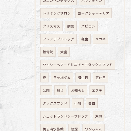
カニンヘンダックス
バレンタイン
トリミングサロン
ヨークシャーテリア
クリスマス
病気
パピヨン
フレンチブルドッグ
乳歯
メガネ
接骨院
犬歯
ワイヤーヘアードミニチュアダックスフンド
夏
八ッ場ダム
誕生日
定休日
公園
散歩
お知らせ
エステ
ダックスフンド
小説
告白
シェットランドシープドック
沖縄
美ら海水族館
禁煙
ワンちゃん