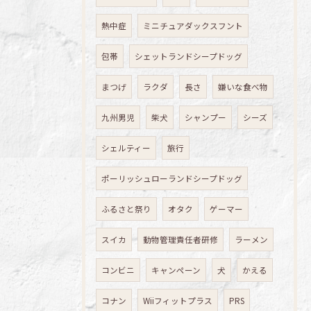
熱中症
ミニチュアダックスフント
包帯
シェットランドシープドッグ
まつげ
ラクダ
長さ
嫌いな食べ物
九州男児
柴犬
シャンプー
シーズ
シェルティー
旅行
ポーリッシュローランドシープドッグ
ふるさと祭り
オタク
ゲーマー
スイカ
動物管理責任者研修
ラーメン
コンビニ
キャンペーン
犬
かえる
コナン
Wiiフィットプラス
PRS