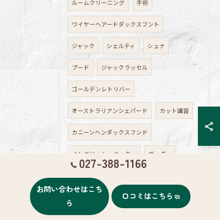
ルームクリーニング
手術
ワイヤーヘアードダックスフント
ジャック
シェルティ
シュナ
プード
ジャックラッセル
ゴールデンレトリバー
オーストラリアンシェパード
カット講習
カニーンヘンダックスフンド
イングリッシュセッター
ボーダー
027-388-1166
歯石
お問い合わせはこち
口コミはこちら
ポーリッシュローランドシープードッグ
ら
オーストラリアンシルキーテリア