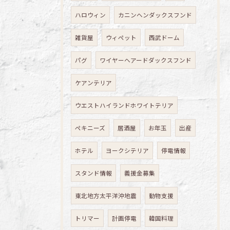
ハロウィン
カニンヘンダックスフンド
雑貨屋
ウィペット
西武ドーム
パグ
ワイヤーヘアードダックスフンド
ケアンテリア
ウエストハイランドホワイトテリア
ペキニーズ
居酒屋
お年玉
出産
ホテル
ヨークシテリア
停電情報
スタンド情報
義援金募集
東北地方太平洋沖地震
動物支援
トリマー
計画停電
韓国料理