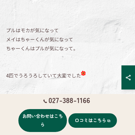
プルはモカが気になって
メイはちゃーくんが気になって
ちゃーくんはプルが気になって。
4匹でうろうろしていて大変でした
027-388-1166
モカくん、ブッフちゃん
次回のご予約ありがとうございました！
お問い合わせはこち
口コミはこちら
ら
またね～