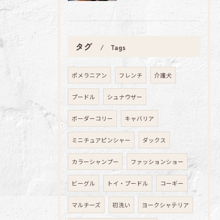
タグ
Tags
ポメラニアン
フレンチ
介護犬
プードル
シュナウザー
ボーダーコリー
キャバリア
ミニチュアピンシャー
ダックス
カラーシャンプー
ファッションショー
ビーグル
トイ・プードル
コーギー
マルチーズ
初洗い
ヨークシャテリア