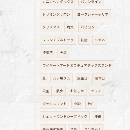
カニンヘンダックス
バレンタイン
トリミングサロン
ヨークシャーテリア
クリスマス
病気
パピヨン
フレンチブルドッグ
乳歯
メガネ
接骨院
犬歯
ワイヤーヘアードミニチュアダックスフンド
夏
八ッ場ダム
誕生日
定休日
公園
散歩
お知らせ
エステ
ダックスフンド
小説
告白
シェットランドシープドック
沖縄
美ら海水族館
禁煙
ワンちゃん