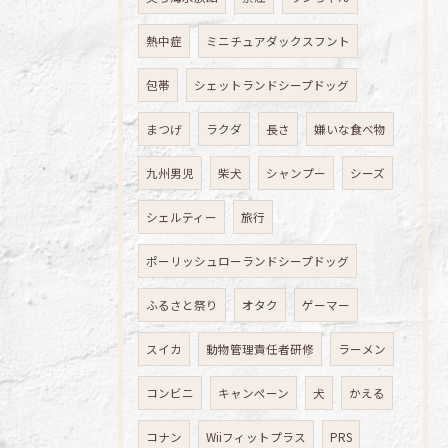
熱中症
ミニチュアダックスフント
包帯
シェットランドシープドッグ
まつげ
ラクダ
長さ
嫌いな食べ物
九州男児
柴犬
シャンプー
シーズ
シェルティー
旅行
ポーリッシュローランドシープドッグ
ふるさと祭り
オタク
ゲーマー
スイカ
動物管理責任者研修
ラーメン
コンビニ
キャンペーン
犬
かえる
コナン
Wiiフィットプラス
PRS