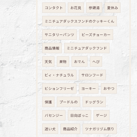
コンタクト
お花見
参鶏湯
夏休み
ミニチュアダックスフンドのクッキーくん
サニタリーパンツ
ビーズチョーカー
商品情報
ミニチュアダックフンド
天気
果物
おでん
へび
ビィ・ナチュラル
サロンフード
ビションフリーゼ
ヨーキー
おやつ
保護
プードルの
ドッグラン
バセンジー
日向ぼっこ
ゲージ
迷い犬
商品紹介
ツナガリヅム祭り