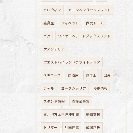
ハロウィン
カニンヘンダックスフンド
雑貨屋
ウィペット
西武ドーム
パグ
ワイヤーヘアードダックスフンド
ケアンテリア
ウエストハイランドホワイトテリア
ペキニーズ
居酒屋
お年玉
出産
ホテル
ヨークシテリア
停電情報
スタンド情報
義援金募集
東北地方太平洋沖地震
動物支援
トリマー
計画停電
韓国料理