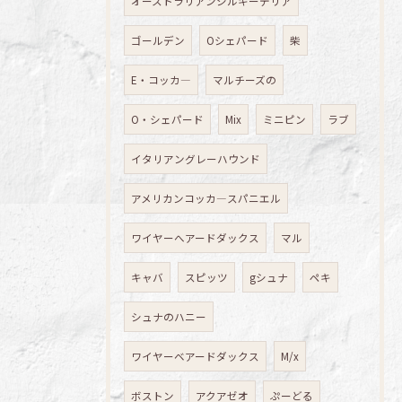
オーストラリアンシルキーテリア
ゴールデン
Oシェパード
柴
E・コッカ―
マルチーズの
O・シェパード
Mix
ミニピン
ラブ
イタリアングレーハウンド
アメリカンコッカ―スパニエル
ワイヤーへアードダックス
マル
キャバ
スピッツ
gシュナ
ペキ
シュナのハニー
ワイヤーベアードダックス
M/x
ボストン
アクアゼオ
ぷーどる