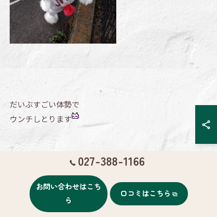
だいぶすごい体勢で
ウンチしとります
027-388-1166
ご飯も食べたので
お問い合わせはこち
口コミはこちら
サロンで販売している
ら
歯磨きガム『ｊｐ』をと言われたので