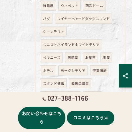
雑貨屋
ウィペット
西武ドーム
パグ
ワイヤーヘアードダックスフンド
ケアンテリア
ウエストハイランドホワイトテリア
ペキニーズ
居酒屋
お年玉
出産
ホテル
ヨークシテリア
停電情報
スタンド情報
義援金募集
027-388-1166
東北地方太平洋沖地震
動物支援
トリマー
計画停電
韓国料理
お問い合わせはこち
口コミはこちら
ら
コンタクト
お花見
参鶏湯
夏休み