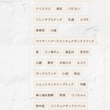
クリスマス
病気
パピヨン
フレンチブルドッグ
乳歯
メガネ
接骨院
犬歯
ワイヤーヘアードミニチュアダックスフンド
夏
八ッ場ダム
誕生日
定休日
公園
散歩
お知らせ
エステ
ダックスフンド
小説
告白
シェットランドシープドック
沖縄
美ら海水族館
禁煙
ワンちゃん
熱中症
ミニチュアダックスフント