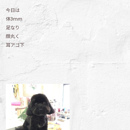
今日は
体3ｍｍ
足なり
顔丸く
耳アゴ下