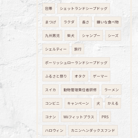
包帯
シェットランドシープドッグ
まつげ
ラクダ
長さ
嫌いな食べ物
九州男児
柴犬
シャンプー
シーズ
シェルティー
旅行
ポーリッシュローランドシープドッグ
ふるさと祭り
オタク
ゲーマー
スイカ
動物管理責任者研修
ラーメン
コンビニ
キャンペーン
犬
かえる
コナン
Wiiフィットプラス
PRS
ハロウィン
カニンヘンダックスフンド