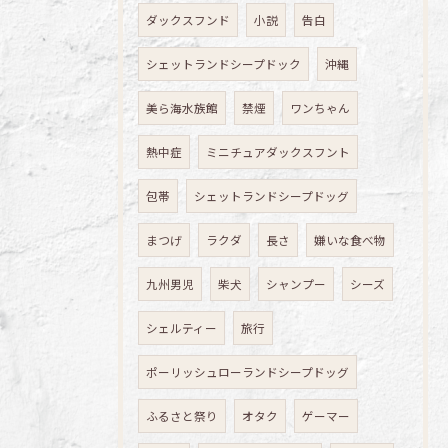
ダックスフンド
小説
告白
シェットランドシープドック
沖縄
美ら海水族館
禁煙
ワンちゃん
熱中症
ミニチュアダックスフント
包帯
シェットランドシープドッグ
まつげ
ラクダ
長さ
嫌いな食べ物
九州男児
柴犬
シャンプー
シーズ
シェルティー
旅行
ポーリッシュローランドシープドッグ
ふるさと祭り
オタク
ゲーマー