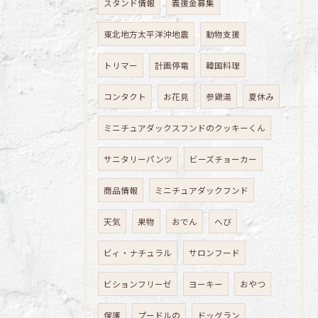
スタンド情報
義援金募集
東北地方太平洋沖地震
動物支援
トリマー
計画停電
韓国料理
コンタクト
お花見
参鶏湯
夏休み
ミニチュアダックスフンドのクッキーくん
サニタリーパンツ
ビーズチョーカー
商品情報
ミニチュアダックフンド
天気
果物
おでん
へび
ビィ・ナチュラル
サロンフード
ビションフリーゼ
ヨーキー
おやつ
保護
プードルの
ドッグラン