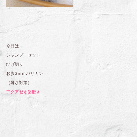
今日は
シャンプーセット
ひげ切り
お腹3ｍｍバリカン
（暑さ対策）
アクアゼオ歯磨き