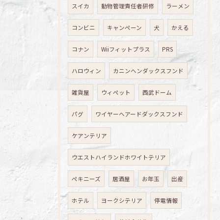
スイカ
動物管理責任者研修
ラーメン
コンビニ
キャンペーン
犬
かえる
コナン
Wiiフィットプラス
PRS
ハロウィン
カニンヘンダックスフンド
雑貨屋
ウィペット
西武ドーム
パグ
ワイヤーヘアードダックスフンド
ケアンテリア
ウエストハイランドホワイトテリア
ペキニーズ
居酒屋
お年玉
出産
ホテル
ヨークシテリア
停電情報