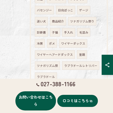
バセンジー
日向ぼっこ
ゲージ
迷い犬
商品紹介
ツナガリヅム祭り
診断書
子猫
手入れ
毛並み
冷房
ポメ
ワイヤーダックス
ワイヤーヘアードダックス
里親
ツナガリズム祭
ラブラドールレトリバー
ラブラドール
027-388-1166
ワイヤーヘアードダックスフン
お問い合わせはこち
ペットホテル
ビション
シェパード
口コミはこちら
ら
ハスキー
＆ボーダーコリー