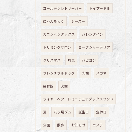
ゴールデンレトリーバー
トイプードル
にゃんちゅう
シーズー
カニンヘンダックス
バレンタイン
トリミングサロン
ヨークシャーテリア
クリスマス
病気
パピヨン
フレンチブルドッグ
乳歯
メガネ
接骨院
犬歯
ワイヤーヘアードミニチュアダックスフンド
夏
八ッ場ダム
誕生日
定休日
公園
散歩
お知らせ
エステ