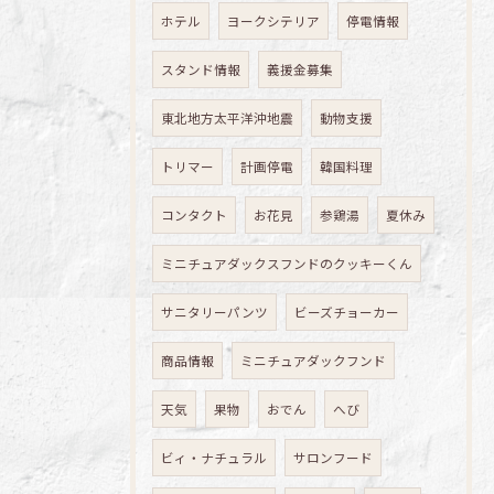
ホテル
ヨークシテリア
停電情報
スタンド情報
義援金募集
東北地方太平洋沖地震
動物支援
トリマー
計画停電
韓国料理
コンタクト
お花見
参鶏湯
夏休み
ミニチュアダックスフンドのクッキーくん
サニタリーパンツ
ビーズチョーカー
商品情報
ミニチュアダックフンド
天気
果物
おでん
へび
ビィ・ナチュラル
サロンフード