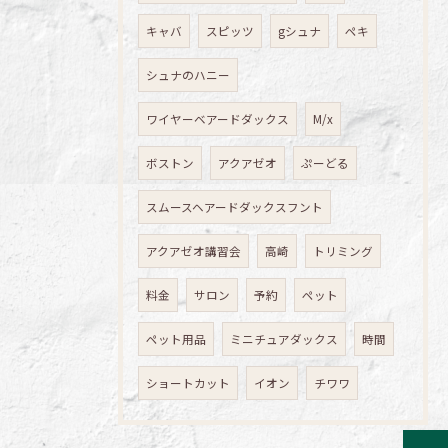
キャバ
スピッツ
gシュナ
ペキ
シュナのハニー
ワイヤーベアードダックス
M/x
ボストン
アクアゼオ
ぷーどる
スムースヘアードダックスフント
アクアゼオ講習会
高崎
トリミング
料金
サロン
予約
ペット
ペット用品
ミニチュアダックス
時間
ショートカット
イオン
チワワ