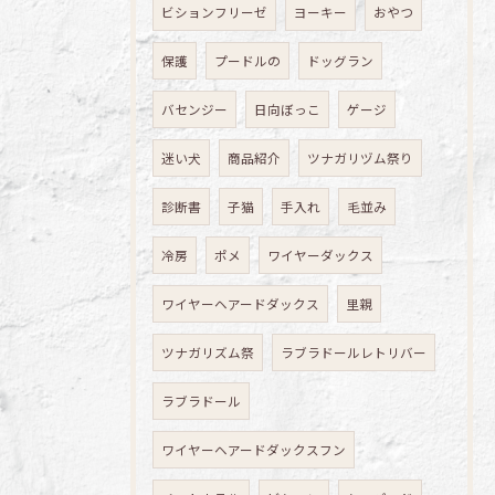
ビションフリーゼ
ヨーキー
おやつ
保護
プードルの
ドッグラン
バセンジー
日向ぼっこ
ゲージ
迷い犬
商品紹介
ツナガリヅム祭り
診断書
子猫
手入れ
毛並み
冷房
ポメ
ワイヤーダックス
ワイヤーヘアードダックス
里親
ツナガリズム祭
ラブラドールレトリバー
ラブラドール
ワイヤーヘアードダックスフン