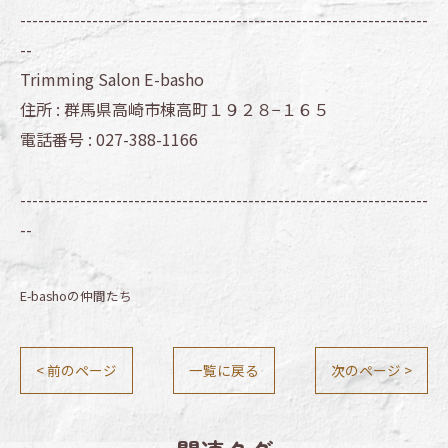
--------------------------------------------------------------------
--
Trimming Salon E-basho
住所 :
群馬県高崎市棟高町１９２８−１６５
電話番号 :
027-388-1166
--------------------------------------------------------------------
--
E-bashoの仲間たち
< 前のページ
一覧に戻る
次のページ >