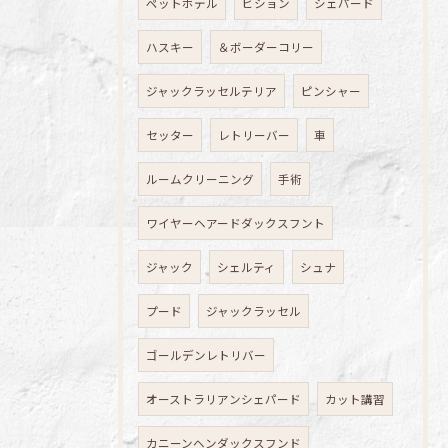
ペットホテル
ビション
シェパード
ハスキー
＆ボーダーコリー
ジャックラッセルテリア
ピンシャー
セッター
レトリーバー
車
ルームクリーニング
手術
ワイヤーヘアードダックスフント
ジャック
シェルティ
シュナ
プード
ジャックラッセル
ゴールデンレトリバー
オーストラリアンシェパード
カット講習
カニーンヘンダックスフンド