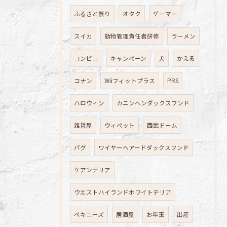
ふるさと祭り
オタク
ゲーマー
スイカ
動物管理責任者研修
ラーメン
コンビニ
キャンペーン
犬
かえる
コナン
Wiiフィットプラス
PRS
ハロウィン
カニンヘンダックスフンド
雑貨屋
ウィペット
西武ドーム
パグ
ワイヤーヘアードダックスフンド
ケアンテリア
ウエストハイランドホワイトテリア
ペキニーズ
居酒屋
お年玉
出産