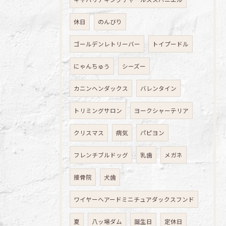
休日
のんびり
ゴールデンレトリーバー
トイプードル
にゃんちゅう
シーズー
カニンヘンダックス
バレンタイン
トリミングサロン
ヨークシャーテリア
クリスマス
病気
パピヨン
フレンチブルドッグ
乳歯
メガネ
接骨院
犬歯
ワイヤーヘアードミニチュアダックスフンド
夏
八ッ場ダム
誕生日
定休日