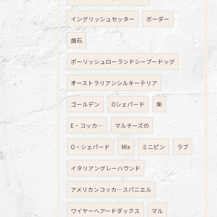
イングリッシュセッター
ボーダー
歯石
ポーリッシュローランドシープードッグ
オーストラリアンシルキーテリア
ゴールデン
Oシェパード
柴
E・コッカ―
マルチーズの
O・シェパード
Mix
ミニピン
ラブ
イタリアングレーハウンド
アメリカンコッカ―スパニエル
ワイヤーへアードダックス
マル