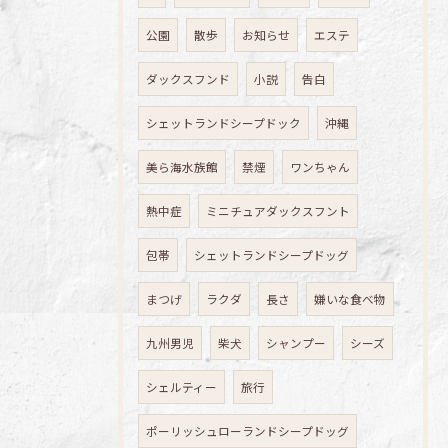
公園
散歩
お知らせ
エステ
ダックスフンド
小説
告白
シェットランドシープドック
沖縄
美ら海水族館
禁煙
ワンちゃん
熱中症
ミニチュアダックスフント
包帯
シェットランドシープドッグ
まつげ
ラクダ
長さ
嫌いな食べ物
九州男児
柴犬
シャンプー
シーズ
シェルティー
旅行
ポーリッシュローランドシープドッグ