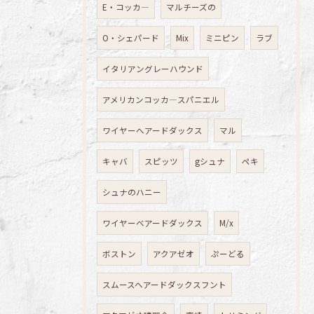
E・コッカ―
マルチーズの
O・シェパード
Mix
ミニピン
ラブ
イタリアングレーハウンド
アメリカンコッカ―スパニエル
ワイヤーへアードダックス
マル
キャバ
スピッツ
gシュナ
ペキ
シュナのハニー
ワイヤーベアードダックス
M/x
ボストン
アクアゼオ
ぷーどる
スムースヘアードダックスフント