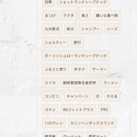
包帯
シェットランドシープドッグ
まつげ
ラクダ
長さ
嫌いな食べ物
九州男児
柴犬
シャンプー
シーズ
シェルティー
旅行
ポーリッシュローランドシープドッグ
ふるさと祭り
オタク
ゲーマー
スイカ
動物管理責任者研修
ラーメン
コンビニ
キャンペーン
犬
かえる
コナン
Wiiフィットプラス
PRS
ハロウィン
カニンヘンダックスフンド
雑貨屋
ウィペット
西武ドーム