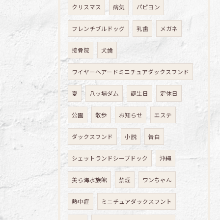
クリスマス
病気
パピヨン
フレンチブルドッグ
乳歯
メガネ
接骨院
犬歯
ワイヤーヘアードミニチュアダックスフンド
夏
八ッ場ダム
誕生日
定休日
公園
散歩
お知らせ
エステ
ダックスフンド
小説
告白
シェットランドシープドック
沖縄
美ら海水族館
禁煙
ワンちゃん
熱中症
ミニチュアダックスフント