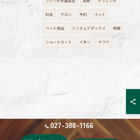
アクアゼオ講習会
高崎
トリミング
料金
サロン
予約
ペット
ペット用品
ミニチュアダックス
時間
ショートカット
イオン
チワワ
027-388-1166