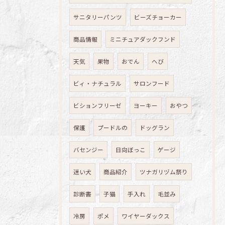
サニタリーパンツ
ビーズチョーカー
商品情報
ミニチュアダックフンド
天気
果物
おでん
へび
ビィ・ナチュラル
サロンフード
ビションフリーゼ
ヨーキー
おやつ
保護
プードルの
ドッグラン
バセンジー
日向ぼっこ
ゲージ
迷い犬
商品紹介
ツナガリヅム祭り
診断書
子猫
手入れ
毛並み
冷房
ポメ
ワイヤーダックス