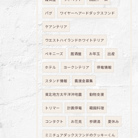
パグ
ワイヤーヘアードダックスフンド
ケアンテリア
ウエストハイランドホワイトテリア
ペキニーズ
居酒屋
お年玉
出産
ホテル
ヨークシテリア
停電情報
スタンド情報
義援金募集
東北地方太平洋沖地震
動物支援
トリマー
計画停電
韓国料理
コンタクト
お花見
参鶏湯
夏休み
ミニチュアダックスフンドのクッキーくん