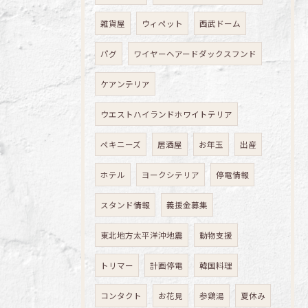
雑貨屋
ウィペット
西武ドーム
パグ
ワイヤーヘアードダックスフンド
ケアンテリア
ウエストハイランドホワイトテリア
ペキニーズ
居酒屋
お年玉
出産
ホテル
ヨークシテリア
停電情報
スタンド情報
義援金募集
東北地方太平洋沖地震
動物支援
トリマー
計画停電
韓国料理
コンタクト
お花見
参鶏湯
夏休み