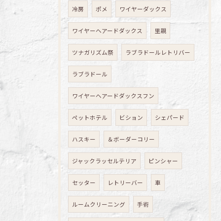
冷房
ポメ
ワイヤーダックス
ワイヤーヘアードダックス
里親
ツナガリズム祭
ラブラドールレトリバー
ラブラドール
ワイヤーヘアードダックスフン
ペットホテル
ビション
シェパード
ハスキー
＆ボーダーコリー
ジャックラッセルテリア
ピンシャー
セッター
レトリーバー
車
ルームクリーニング
手術