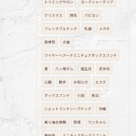
トリミングサロン
ヨークシャーテリア
クリスマス
病気
パピヨン
フレンチブルドッグ
乳歯
メガネ
接骨院
犬歯
ワイヤーヘアードミニチュアダックスフンド
夏
八ッ場ダム
誕生日
定休日
公園
散歩
お知らせ
エステ
ダックスフンド
小説
告白
シェットランドシープドック
沖縄
美ら海水族館
禁煙
ワンちゃん
熱中症
ミニチュアダックスフント