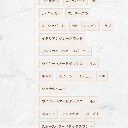
ゴールデン
Oシェパード
柴
E・コッカ―
マルチーズの
O・シェパード
Mix
ミニピン
ラブ
イタリアングレーハウンド
アメリカンコッカ―スパニエル
ワイヤーへアードダックス
マル
キャバ
スピッツ
gシュナ
ペキ
シュナのハニー
ワイヤーベアードダックス
M/x
ボストン
アクアゼオ
ぷーどる
スムースヘアードダックスフント