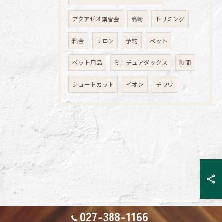
アクアゼオ講習会
高崎
トリミング
料金
サロン
予約
ペット
ペット用品
ミニチュアダックス
時間
ショートカット
イオン
チワワ
027-388-1166