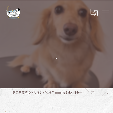
.
群馬県高崎のトリミングならTrimming Salon E-basho
ブログ
.
.