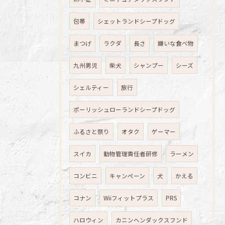
包帯
シェットランドシープドッグ
まつげ
ラクダ
長さ
嫌いな食べ物
九州男児
柴犬
シャンプー
シーズ
シェルティー
旅行
ポーリッシュローランドシープドッグ
ふるさと祭り
オタク
ゲーマー
スイカ
動物管理責任者研修
ラーメン
コンビニ
キャンペーン
犬
かえる
コナン
Wiiフィットプラス
PRS
ハロウィン
カニンヘンダックスフンド