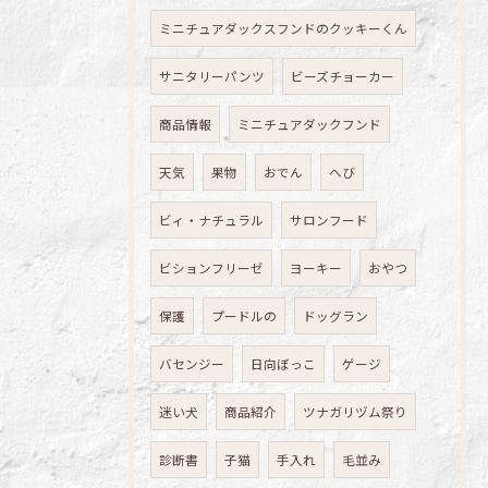
ミニチュアダックスフンドのクッキーくん
サニタリーパンツ
ビーズチョーカー
商品情報
ミニチュアダックフンド
天気
果物
おでん
へび
ビィ・ナチュラル
サロンフード
ビションフリーゼ
ヨーキー
おやつ
保護
プードルの
ドッグラン
バセンジー
日向ぼっこ
ゲージ
迷い犬
商品紹介
ツナガリヅム祭り
診断書
子猫
手入れ
毛並み