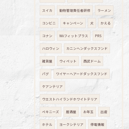
スイカ
動物管理責任者研修
ラーメン
コンビニ
キャンペーン
犬
かえる
コナン
Wiiフィットプラス
PRS
ハロウィン
カニンヘンダックスフンド
雑貨屋
ウィペット
西武ドーム
パグ
ワイヤーヘアードダックスフンド
ケアンテリア
ウエストハイランドホワイトテリア
ペキニーズ
居酒屋
お年玉
出産
ホテル
ヨークシテリア
停電情報