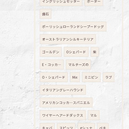
イングリッシュセッター
ボーダー
歯石
ポーリッシュローランドシープードッグ
オーストラリアンシルキーテリア
ゴールデン
Oシェパード
柴
E・コッカ―
マルチーズの
O・シェパード
Mix
ミニピン
ラブ
イタリアングレーハウンド
アメリカンコッカ―スパニエル
ワイヤーへアードダックス
マル
キャバ
スピッツ
gシュナ
ペキ