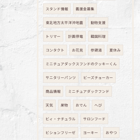
スタンド情報
義援金募集
東北地方太平洋沖地震
動物支援
トリマー
計画停電
韓国料理
コンタクト
お花見
参鶏湯
夏休み
ミニチュアダックスフンドのクッキーくん
サニタリーパンツ
ビーズチョーカー
商品情報
ミニチュアダックフンド
天気
果物
おでん
へび
ビィ・ナチュラル
サロンフード
ビションフリーゼ
ヨーキー
おやつ