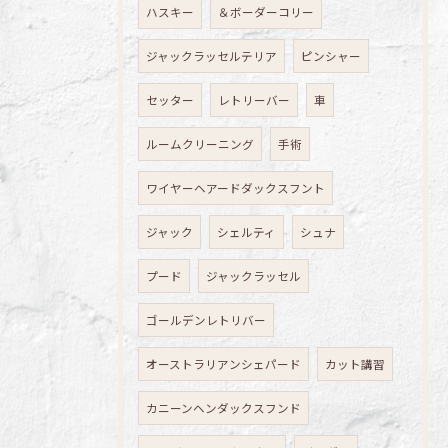
ハスキー
＆ボーダーコリー
ジャックラッセルテリア
ピンシャー
セッター
レトリーバー
車
ルームクリーニング
手術
ワイヤーヘアードダックスフント
ジャック
シェルティ
シュナ
プード
ジャックラッセル
ゴールデンレトリバー
オーストラリアンシェパード
カット講習
カニーンヘンダックスフンド