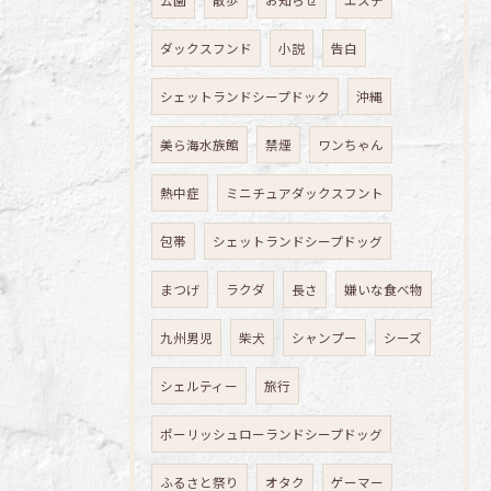
公園
散歩
お知らせ
エステ
ダックスフンド
小説
告白
シェットランドシープドック
沖縄
美ら海水族館
禁煙
ワンちゃん
熱中症
ミニチュアダックスフント
包帯
シェットランドシープドッグ
まつげ
ラクダ
長さ
嫌いな食べ物
九州男児
柴犬
シャンプー
シーズ
シェルティー
旅行
ポーリッシュローランドシープドッグ
ふるさと祭り
オタク
ゲーマー