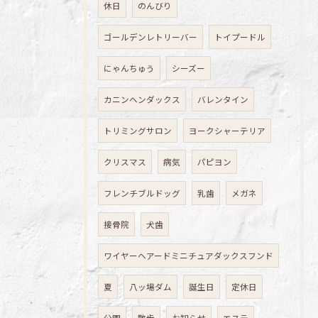
休日
のんびり
ゴールデンレトリーバー
トイプードル
にゃんちゅう
シーズー
カニンヘンダックス
バレンタイン
トリミングサロン
ヨークシャーテリア
クリスマス
病気
パピヨン
フレンチブルドッグ
乳歯
メガネ
接骨院
犬歯
ワイヤーヘアードミニチュアダックスフンド
夏
八ッ場ダム
誕生日
定休日