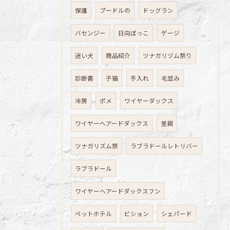
保護
プードルの
ドッグラン
バセンジー
日向ぼっこ
ゲージ
迷い犬
商品紹介
ツナガリヅム祭り
診断書
子猫
手入れ
毛並み
冷房
ポメ
ワイヤーダックス
ワイヤーヘアードダックス
里親
ツナガリズム祭
ラブラドールレトリバー
ラブラドール
ワイヤーヘアードダックスフン
ペットホテル
ビション
シェパード