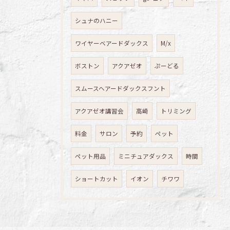
シュナのハニー
ワイヤーベアードダックス
M/x
ボストン
アクアゼオ
ぷーどる
スムースヘアードダックスフント
アクアゼオ講習会
高崎
トリミング
料金
サロン
予約
ペット
ペット用品
ミニチュアダックス
時間
ショートカット
イオン
チワワ