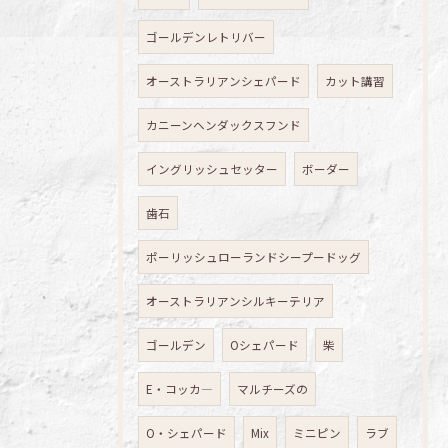
ゴールデンレトリバー
オーストラリアンシェパード
カット講習
カニーンヘンダックスフンド
イングリッシュセッター
ボーダー
歯石
ポーリッシュローランドシープードッグ
オーストラリアンシルキーテリア
ゴールデン
Oシェパード
柴
E・コッカ―
マルチーズの
O・シェパード
Mix
ミニピン
ラブ