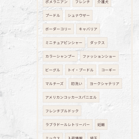
ポメラニアン
フレンチ
介護犬
プードル
シュナウザー
ボーダーコリー
キャバリア
ミニチュアピンシャー
ダックス
カラーシャンプー
ファッションショー
ビーグル
トイ・プードル
コーギー
マルチーズ
初洗い
ヨークシャテリア
アメリカンコッカースパニエル
フレンチブルドック
ラブラドールレトリーバー
妊娠
ミックス
入荷情報
埼玉