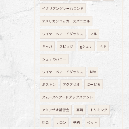
イタリアングレーハウンド
アメリカンコッカ―スパニエル
ワイヤーへアードダックス
マル
キャバ
スピッツ
gシュナ
ペキ
シュナのハニー
ワイヤーベアードダックス
M/x
ボストン
アクアゼオ
ぷーどる
スムースヘアードダックスフント
アクアゼオ講習会
高崎
トリミング
料金
サロン
予約
ペット