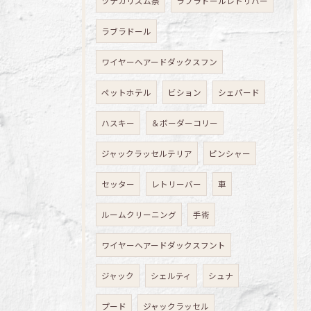
ツナガリズム祭
ラブラドールレトリバー
ラブラドール
ワイヤーヘアードダックスフン
ペットホテル
ビション
シェパード
ハスキー
＆ボーダーコリー
ジャックラッセルテリア
ピンシャー
セッター
レトリーバー
車
ルームクリーニング
手術
ワイヤーヘアードダックスフント
ジャック
シェルティ
シュナ
プード
ジャックラッセル