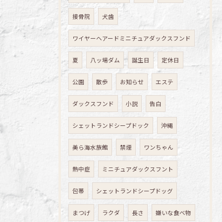
接骨院
犬歯
ワイヤーヘアードミニチュアダックスフンド
夏
八ッ場ダム
誕生日
定休日
公園
散歩
お知らせ
エステ
ダックスフンド
小説
告白
シェットランドシープドック
沖縄
美ら海水族館
禁煙
ワンちゃん
熱中症
ミニチュアダックスフント
包帯
シェットランドシープドッグ
まつげ
ラクダ
長さ
嫌いな食べ物