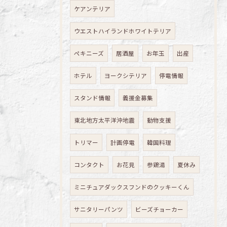
ケアンテリア
ウエストハイランドホワイトテリア
ペキニーズ
居酒屋
お年玉
出産
ホテル
ヨークシテリア
停電情報
スタンド情報
義援金募集
東北地方太平洋沖地震
動物支援
トリマー
計画停電
韓国料理
コンタクト
お花見
参鶏湯
夏休み
ミニチュアダックスフンドのクッキーくん
サニタリーパンツ
ビーズチョーカー