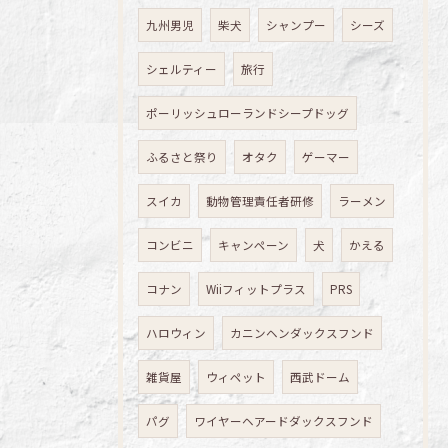
九州男児
柴犬
シャンプー
シーズ
シェルティー
旅行
ポーリッシュローランドシープドッグ
ふるさと祭り
オタク
ゲーマー
スイカ
動物管理責任者研修
ラーメン
コンビニ
キャンペーン
犬
かえる
コナン
Wiiフィットプラス
PRS
ハロウィン
カニンヘンダックスフンド
雑貨屋
ウィペット
西武ドーム
パグ
ワイヤーヘアードダックスフンド