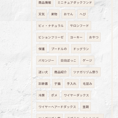
商品情報
ミニチュアダックフンド
天気
果物
おでん
へび
ビィ・ナチュラル
サロンフード
ビションフリーゼ
ヨーキー
おやつ
保護
プードルの
ドッグラン
バセンジー
日向ぼっこ
ゲージ
迷い犬
商品紹介
ツナガリヅム祭り
診断書
子猫
手入れ
毛並み
冷房
ポメ
ワイヤーダックス
ワイヤーヘアードダックス
里親