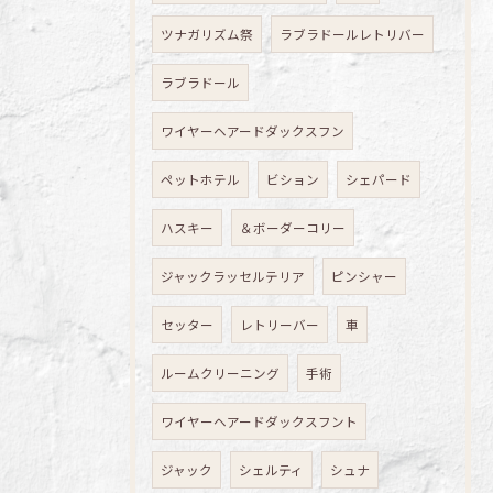
ツナガリズム祭
ラブラドールレトリバー
ラブラドール
ワイヤーヘアードダックスフン
ペットホテル
ビション
シェパード
ハスキー
＆ボーダーコリー
ジャックラッセルテリア
ピンシャー
セッター
レトリーバー
車
ルームクリーニング
手術
ワイヤーヘアードダックスフント
ジャック
シェルティ
シュナ