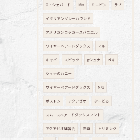
O・シェパード
Mix
ミニピン
ラブ
イタリアングレーハウンド
アメリカンコッカ―スパニエル
ワイヤーへアードダックス
マル
キャバ
スピッツ
gシュナ
ペキ
シュナのハニー
ワイヤーベアードダックス
M/x
ボストン
アクアゼオ
ぷーどる
スムースヘアードダックスフント
アクアゼオ講習会
高崎
トリミング