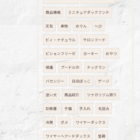
商品情報
ミニチュアダックフンド
天気
果物
おでん
へび
ビィ・ナチュラル
サロンフード
ビションフリーゼ
ヨーキー
おやつ
保護
プードルの
ドッグラン
バセンジー
日向ぼっこ
ゲージ
迷い犬
商品紹介
ツナガリヅム祭り
診断書
子猫
手入れ
毛並み
冷房
ポメ
ワイヤーダックス
ワイヤーヘアードダックス
里親