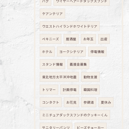
パグ
ワイヤーヘアードダックスフンド
ケアンテリア
ウエストハイランドホワイトテリア
ペキニーズ
居酒屋
お年玉
出産
ホテル
ヨークシテリア
停電情報
スタンド情報
義援金募集
東北地方太平洋沖地震
動物支援
トリマー
計画停電
韓国料理
コンタクト
お花見
参鶏湯
夏休み
ミニチュアダックスフンドのクッキーくん
サニタリーパンツ
ビーズチョーカー