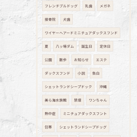
フレンチブルドッグ
乳歯
メガネ
接骨院
犬歯
ワイヤーヘアードミニチュアダックスフンド
夏
八ッ場ダム
誕生日
定休日
公園
散歩
お知らせ
エステ
ダックスフンド
小説
告白
シェットランドシープドック
沖縄
美ら海水族館
禁煙
ワンちゃん
熱中症
ミニチュアダックスフント
包帯
シェットランドシープドッグ