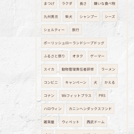
まつげ
ラクダ
長さ
嫌いな食べ物
九州男児
柴犬
シャンプー
シーズ
シェルティー
旅行
ポーリッシュローランドシープドッグ
ふるさと祭り
オタク
ゲーマー
スイカ
動物管理責任者研修
ラーメン
コンビニ
キャンペーン
犬
かえる
コナン
Wiiフィットプラス
PRS
ハロウィン
カニンヘンダックスフンド
雑貨屋
ウィペット
西武ドーム