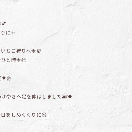
💕
りに✨
ちご狩りへ🍓🍃
と時🍓😊
🌼
やきへ足を伸ばしました🌆🍽️
日をしめくくりに😆