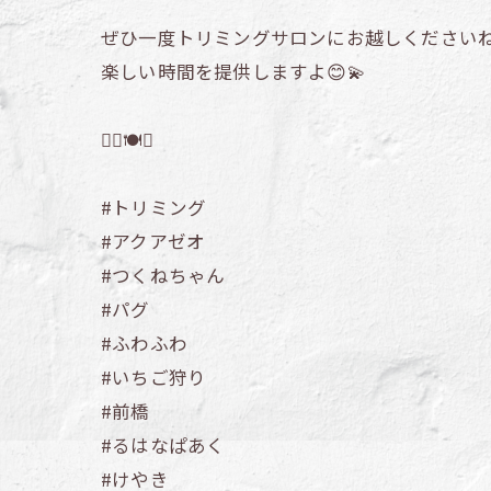
ぜひ一度トリミングサロンにお越しくださいね
楽しい時間を提供しますよ😊💫
🐕‍🦺🍽️🌟
#トリミング
#アクアゼオ
#つくねちゃん
#パグ
#ふわふわ
#いちご狩り
#前橋
#るはなぱあく
#けやき