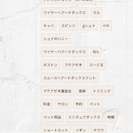
ワイヤーへアードダックス
マル
キャバ
スピッツ
gシュナ
ペキ
シュナのハニー
ワイヤーベアードダックス
M/x
ボストン
アクアゼオ
ぷーどる
スムースヘアードダックスフント
アクアゼオ講習会
高崎
トリミング
料金
サロン
予約
ペット
ペット用品
ミニチュアダックス
時間
ショートカット
イオン
チワワ