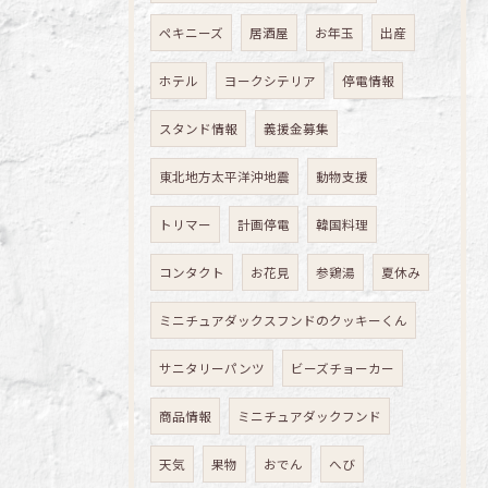
ペキニーズ
居酒屋
お年玉
出産
ホテル
ヨークシテリア
停電情報
スタンド情報
義援金募集
東北地方太平洋沖地震
動物支援
トリマー
計画停電
韓国料理
コンタクト
お花見
参鶏湯
夏休み
ミニチュアダックスフンドのクッキーくん
サニタリーパンツ
ビーズチョーカー
商品情報
ミニチュアダックフンド
天気
果物
おでん
へび