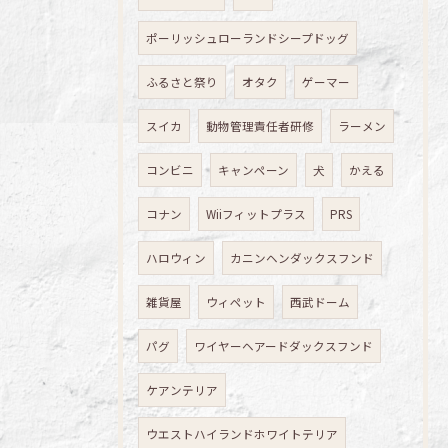
ポーリッシュローランドシープドッグ
ふるさと祭り
オタク
ゲーマー
スイカ
動物管理責任者研修
ラーメン
コンビニ
キャンペーン
犬
かえる
コナン
Wiiフィットプラス
PRS
ハロウィン
カニンヘンダックスフンド
雑貨屋
ウィペット
西武ドーム
パグ
ワイヤーヘアードダックスフンド
ケアンテリア
ウエストハイランドホワイトテリア