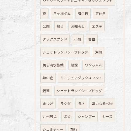
ワイヤーヘアードミニチュアダックスフンド
夏
八ッ場ダム
誕生日
定休日
公園
散歩
お知らせ
エステ
ダックスフンド
小説
告白
シェットランドシープドック
沖縄
美ら海水族館
禁煙
ワンちゃん
熱中症
ミニチュアダックスフント
包帯
シェットランドシープドッグ
まつげ
ラクダ
長さ
嫌いな食べ物
九州男児
柴犬
シャンプー
シーズ
シェルティー
旅行