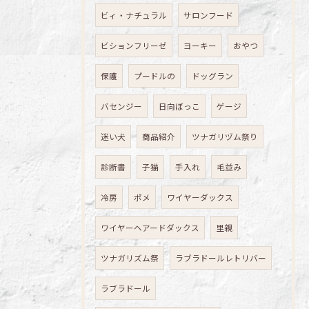
ビィ・ナチュラル
サロンフード
ビションフリーゼ
ヨーキー
おやつ
保護
プードルの
ドッグラン
バセンジー
日向ぼっこ
ゲージ
迷い犬
商品紹介
ツナガリヅム祭り
診断書
子猫
手入れ
毛並み
冷房
ポメ
ワイヤーダックス
ワイヤーヘアードダックス
里親
ツナガリズム祭
ラブラドールレトリバー
ラブラドール