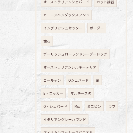
オーストラリアンシェパード
カット講習
カニーンヘンダックスフンド
イングリッシュセッター
ボーダー
歯石
ポーリッシュローランドシープードッグ
オーストラリアンシルキーテリア
ゴールデン
Oシェパード
柴
E・コッカ―
マルチーズの
O・シェパード
Mix
ミニピン
ラブ
イタリアングレーハウンド
アメリカンコッカ―スパニエル