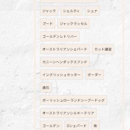
ジャック
シェルティ
シュナ
プード
ジャックラッセル
ゴールデンレトリバー
オーストラリアンシェパード
カット講習
カニーンヘンダックスフンド
イングリッシュセッター
ボーダー
歯石
ポーリッシュローランドシープードッグ
オーストラリアンシルキーテリア
ゴールデン
Oシェパード
柴