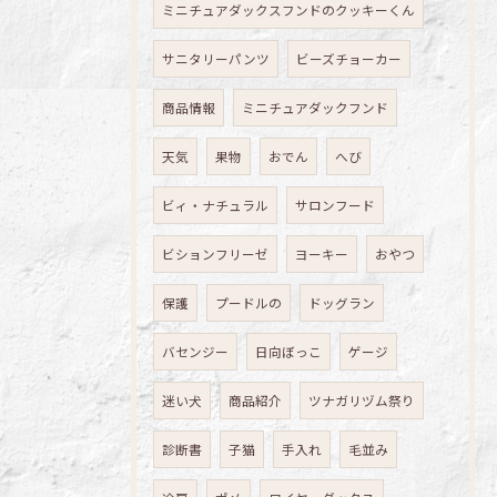
ミニチュアダックスフンドのクッキーくん
サニタリーパンツ
ビーズチョーカー
商品情報
ミニチュアダックフンド
天気
果物
おでん
へび
ビィ・ナチュラル
サロンフード
ビションフリーゼ
ヨーキー
おやつ
保護
プードルの
ドッグラン
バセンジー
日向ぼっこ
ゲージ
迷い犬
商品紹介
ツナガリヅム祭り
診断書
子猫
手入れ
毛並み