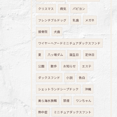
クリスマス
病気
パピヨン
フレンチブルドッグ
乳歯
メガネ
接骨院
犬歯
ワイヤーヘアードミニチュアダックスフンド
夏
八ッ場ダム
誕生日
定休日
公園
散歩
お知らせ
エステ
ダックスフンド
小説
告白
シェットランドシープドック
沖縄
美ら海水族館
禁煙
ワンちゃん
熱中症
ミニチュアダックスフント