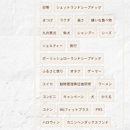
包帯
シェットランドシープドッグ
まつげ
ラクダ
長さ
嫌いな食べ物
九州男児
柴犬
シャンプー
シーズ
シェルティー
旅行
ポーリッシュローランドシープドッグ
ふるさと祭り
オタク
ゲーマー
スイカ
動物管理責任者研修
ラーメン
コンビニ
キャンペーン
犬
かえる
コナン
Wiiフィットプラス
PRS
ハロウィン
カニンヘンダックスフンド