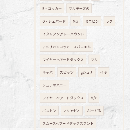
E・コッカ―
マルチーズの
O・シェパード
Mix
ミニピン
ラブ
イタリアングレーハウンド
アメリカンコッカ―スパニエル
ワイヤーへアードダックス
マル
キャバ
スピッツ
gシュナ
ペキ
シュナのハニー
ワイヤーベアードダックス
M/x
ボストン
アクアゼオ
ぷーどる
スムースヘアードダックスフント