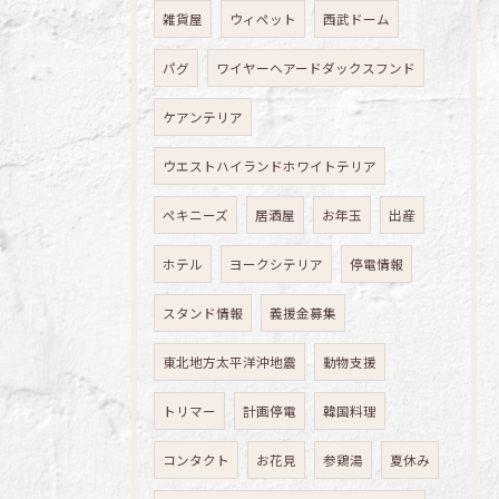
雑貨屋
ウィペット
西武ドーム
パグ
ワイヤーヘアードダックスフンド
ケアンテリア
ウエストハイランドホワイトテリア
ペキニーズ
居酒屋
お年玉
出産
ホテル
ヨークシテリア
停電情報
スタンド情報
義援金募集
東北地方太平洋沖地震
動物支援
トリマー
計画停電
韓国料理
コンタクト
お花見
参鶏湯
夏休み