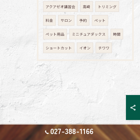
アクアゼオ講習会
高崎
トリミング
料金
サロン
予約
ペット
ペット用品
ミニチュアダックス
時間
ショートカット
イオン
チワワ
027-388-1166