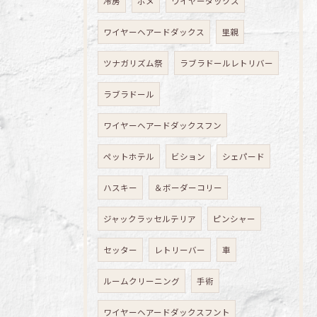
冷房
ポメ
ワイヤーダックス
ワイヤーヘアードダックス
里親
ツナガリズム祭
ラブラドールレトリバー
ラブラドール
ワイヤーヘアードダックスフン
ペットホテル
ビション
シェパード
ハスキー
＆ボーダーコリー
ジャックラッセルテリア
ピンシャー
セッター
レトリーバー
車
ルームクリーニング
手術
ワイヤーヘアードダックスフント