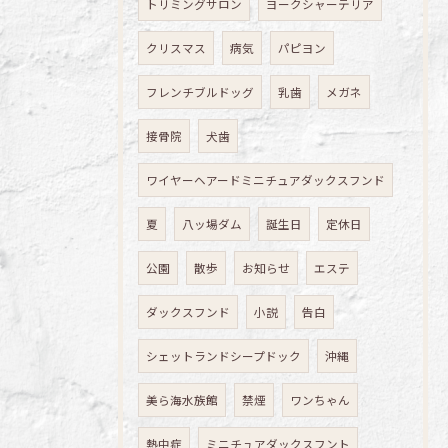
トリミングサロン
ヨークシャーテリア
クリスマス
病気
パピヨン
フレンチブルドッグ
乳歯
メガネ
接骨院
犬歯
ワイヤーヘアードミニチュアダックスフンド
夏
八ッ場ダム
誕生日
定休日
公園
散歩
お知らせ
エステ
ダックスフンド
小説
告白
シェットランドシープドック
沖縄
美ら海水族館
禁煙
ワンちゃん
熱中症
ミニチュアダックスフント