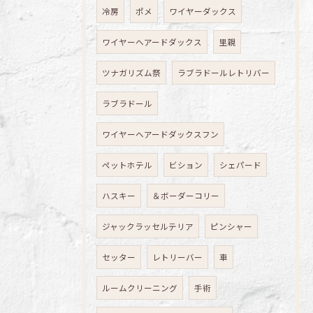
冷房
ポメ
ワイヤーダックス
ワイヤーヘアードダックス
里親
ツナガリズム祭
ラブラドールレトリバー
ラブラドール
ワイヤーヘアードダックスフン
ペットホテル
ビション
シェパード
ハスキー
＆ボーダーコリー
ジャックラッセルテリア
ピンシャー
セッター
レトリーバー
車
ルームクリーニング
手術