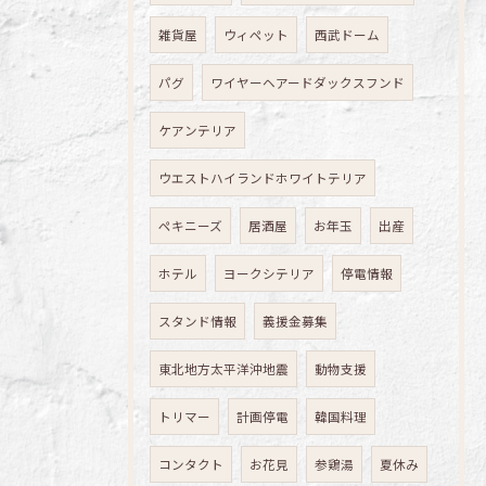
雑貨屋
ウィペット
西武ドーム
パグ
ワイヤーヘアードダックスフンド
ケアンテリア
ウエストハイランドホワイトテリア
ペキニーズ
居酒屋
お年玉
出産
ホテル
ヨークシテリア
停電情報
スタンド情報
義援金募集
東北地方太平洋沖地震
動物支援
トリマー
計画停電
韓国料理
コンタクト
お花見
参鶏湯
夏休み