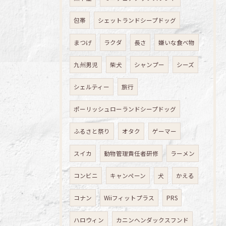
包帯
シェットランドシープドッグ
まつげ
ラクダ
長さ
嫌いな食べ物
九州男児
柴犬
シャンプー
シーズ
シェルティー
旅行
ポーリッシュローランドシープドッグ
ふるさと祭り
オタク
ゲーマー
スイカ
動物管理責任者研修
ラーメン
コンビニ
キャンペーン
犬
かえる
コナン
Wiiフィットプラス
PRS
ハロウィン
カニンヘンダックスフンド