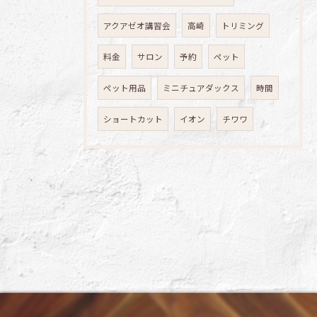
アクアゼオ講習会
高崎
トリミング
料金
サロン
予約
ペット
ペット用品
ミニチュアダックス
時間
ショートカット
イオン
チワワ