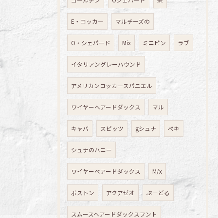
E・コッカ―
マルチーズの
O・シェパード
Mix
ミニピン
ラブ
イタリアングレーハウンド
アメリカンコッカ―スパニエル
ワイヤーへアードダックス
マル
キャバ
スピッツ
gシュナ
ペキ
シュナのハニー
ワイヤーベアードダックス
M/x
ボストン
アクアゼオ
ぷーどる
スムースヘアードダックスフント