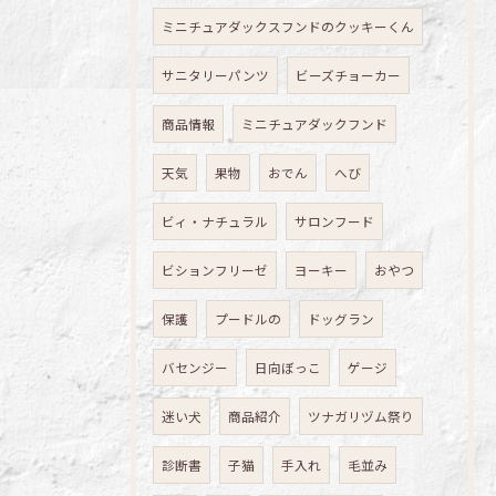
ミニチュアダックスフンドのクッキーくん
サニタリーパンツ
ビーズチョーカー
商品情報
ミニチュアダックフンド
天気
果物
おでん
へび
ビィ・ナチュラル
サロンフード
ビションフリーゼ
ヨーキー
おやつ
保護
プードルの
ドッグラン
バセンジー
日向ぼっこ
ゲージ
迷い犬
商品紹介
ツナガリヅム祭り
診断書
子猫
手入れ
毛並み