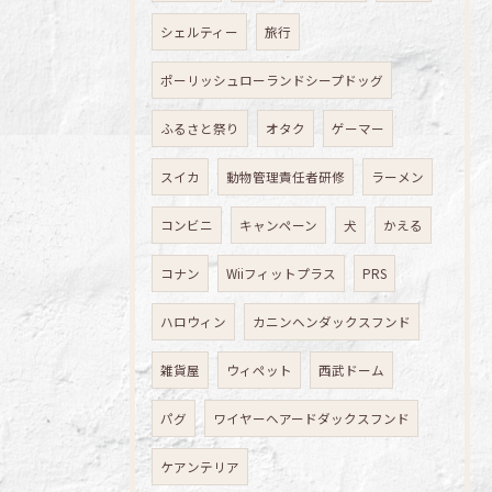
シェルティー
旅行
ポーリッシュローランドシープドッグ
ふるさと祭り
オタク
ゲーマー
スイカ
動物管理責任者研修
ラーメン
コンビニ
キャンペーン
犬
かえる
コナン
Wiiフィットプラス
PRS
ハロウィン
カニンヘンダックスフンド
雑貨屋
ウィペット
西武ドーム
パグ
ワイヤーヘアードダックスフンド
ケアンテリア