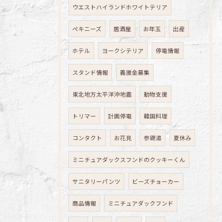
ウエストハイランドホワイトテリア
ペキニーズ
居酒屋
お年玉
出産
ホテル
ヨークシテリア
停電情報
スタンド情報
義援金募集
東北地方太平洋沖地震
動物支援
トリマー
計画停電
韓国料理
コンタクト
お花見
参鶏湯
夏休み
ミニチュアダックスフンドのクッキーくん
サニタリーパンツ
ビーズチョーカー
商品情報
ミニチュアダックフンド