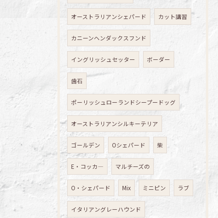
オーストラリアンシェパード
カット講習
カニーンヘンダックスフンド
イングリッシュセッター
ボーダー
歯石
ポーリッシュローランドシープードッグ
オーストラリアンシルキーテリア
ゴールデン
Oシェパード
柴
E・コッカ―
マルチーズの
O・シェパード
Mix
ミニピン
ラブ
イタリアングレーハウンド