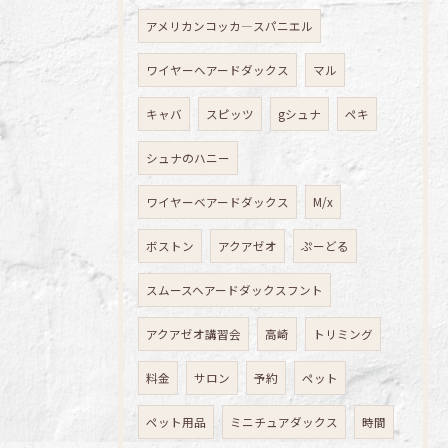
アメリカンコッカ―スパニエル
ワイヤーへアードダックス
マル
キャバ
スピッツ
gシュナ
ペキ
シュナのハニー
ワイヤーベアードダックス
M/x
ボストン
アクアゼオ
ぷーどる
スムースヘアードダックスフント
アクアゼオ講習会
高崎
トリミング
料金
サロン
予約
ペット
ペット用品
ミニチュアダックス
時間