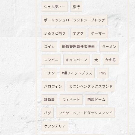
シェルティー
旅行
ポーリッシュローランドシープドッグ
ふるさと祭り
オタク
ゲーマー
スイカ
動物管理責任者研修
ラーメン
コンビニ
キャンペーン
犬
かえる
コナン
Wiiフィットプラス
PRS
ハロウィン
カニンヘンダックスフンド
雑貨屋
ウィペット
西武ドーム
パグ
ワイヤーヘアードダックスフンド
ケアンテリア