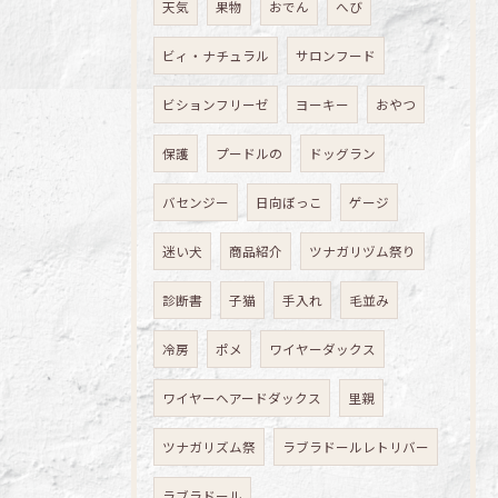
天気
果物
おでん
へび
ビィ・ナチュラル
サロンフード
ビションフリーゼ
ヨーキー
おやつ
保護
プードルの
ドッグラン
バセンジー
日向ぼっこ
ゲージ
迷い犬
商品紹介
ツナガリヅム祭り
診断書
子猫
手入れ
毛並み
冷房
ポメ
ワイヤーダックス
ワイヤーヘアードダックス
里親
ツナガリズム祭
ラブラドールレトリバー
ラブラドール