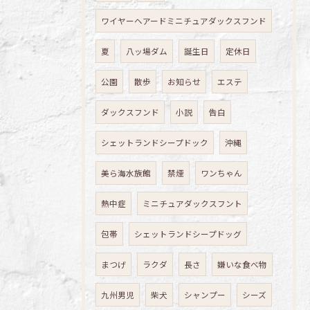
ワイヤーヘアードミニチュアダックスフンド
夏
八ッ場ダム
誕生日
定休日
公園
散歩
お知らせ
エステ
ダックスフンド
小説
告白
シェットランドシープドック
沖縄
美ら海水族館
禁煙
ワンちゃん
熱中症
ミニチュアダックスフント
包帯
シェットランドシープドッグ
まつげ
ラクダ
長さ
嫌いな食べ物
九州男児
柴犬
シャンプー
シーズ