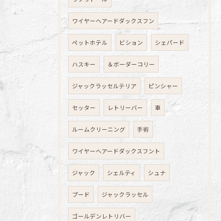
ワイヤーヘアードダックスフン
ペットホテル
ビション
シェパード
ハスキー
＆ボーダーコリー
ジャックラッセルテリア
ピンシャー
セッター
レトリーバー
車
ルームクリーニング
手術
ワイヤーヘアードダックスフント
ジャック
シェルティ
シュナ
プード
ジャックラッセル
ゴールデンレトリバー