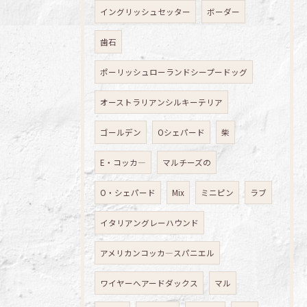
イングリッシュセッター
ボーダー
歯石
ポーリッシュローランドシープードッグ
オーストラリアンシルキーテリア
ゴールデン
Oシェパード
柴
E・コッカ―
マルチーズの
O・シェパード
Mix
ミニピン
ラブ
イタリアングレーハウンド
アメリカンコッカ―スパニエル
ワイヤーへアードダックス
マル