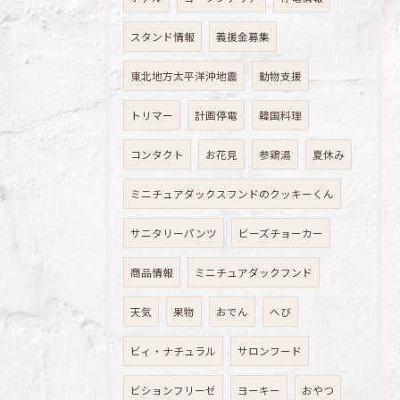
スタンド情報
義援金募集
東北地方太平洋沖地震
動物支援
トリマー
計画停電
韓国料理
コンタクト
お花見
参鶏湯
夏休み
ミニチュアダックスフンドのクッキーくん
サニタリーパンツ
ビーズチョーカー
商品情報
ミニチュアダックフンド
天気
果物
おでん
へび
ビィ・ナチュラル
サロンフード
ビションフリーゼ
ヨーキー
おやつ