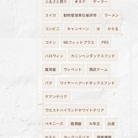
ふるさと祭り
オタク
ゲーマー
スイカ
動物管理責任者研修
ラーメン
コンビニ
キャンペーン
犬
かえる
コナン
Wiiフィットプラス
PRS
ハロウィン
カニンヘンダックスフンド
雑貨屋
ウィペット
西武ドーム
パグ
ワイヤーヘアードダックスフンド
ケアンテリア
ウエストハイランドホワイトテリア
ペキニーズ
居酒屋
お年玉
出産
ホテル
ヨークシテリア
停電情報