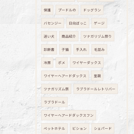
保護
プードルの
ドッグラン
バセンジー
日向ぼっこ
ゲージ
迷い犬
商品紹介
ツナガリヅム祭り
診断書
子猫
手入れ
毛並み
冷房
ポメ
ワイヤーダックス
ワイヤーヘアードダックス
里親
ツナガリズム祭
ラブラドールレトリバー
ラブラドール
ワイヤーヘアードダックスフン
ペットホテル
ビション
シェパード