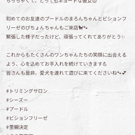
ちっちゃくて、とってもキュートな彼女😍
初めてのお友達のプードルのまろんちゃんとビションフ
リーゼのぴちょんちゃんもご来店🐩🐾
緊張した様子だったけど、頑張ってくれてありがとう✨
これからもたくさんのワンちゃんたちの笑顔に出会える
よう、心を込めてお手入れを続けていきます💪
皆さんも是非、愛犬を連れて遊びに来てくださいね🐾💕
#トリミングサロン
#シーズー
#プードル
#ビションフリーゼ
#里親決定