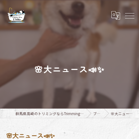
🌸大ニュース📣✨
群馬県高崎のトリミングならTrimming Salon E-basho
ブログ
🌸大ニュース📣✨
🌸大ニュース📣✨