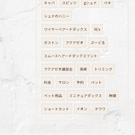
キャバ
スピッツ
gシュナ
ペキ
シュナのハニー
ワイヤーベアードダックス
M/x
ボストン
アクアゼオ
ぷーどる
スムースヘアードダックスフント
アクアゼオ講習会
高崎
トリミング
料金
サロン
予約
ペット
ペット用品
ミニチュアダックス
時間
ショートカット
イオン
チワワ