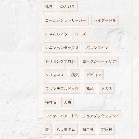
休日
のんびり
ゴールデンレトリーバー
トイプードル
にゃんちゅう
シーズー
カニンヘンダックス
バレンタイン
トリミングサロン
ヨークシャーテリア
クリスマス
病気
パピヨン
フレンチブルドッグ
乳歯
メガネ
接骨院
犬歯
ワイヤーヘアードミニチュアダックスフンド
夏
八ッ場ダム
誕生日
定休日