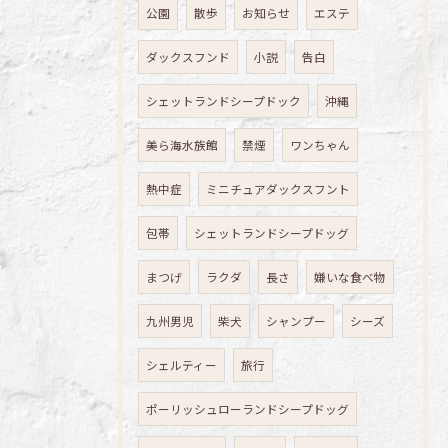
公園
散歩
お知らせ
エステ
ダックスフンド
小説
告白
シェットランドシープドック
沖縄
美ら海水族館
禁煙
ワンちゃん
熱中症
ミニチュアダックスフント
包帯
シェットランドシープドッグ
まつげ
ラクダ
長さ
嫌いな食べ物
九州男児
柴犬
シャンプー
シーズ
シェルティー
旅行
ポーリッシュローランドシープドッグ