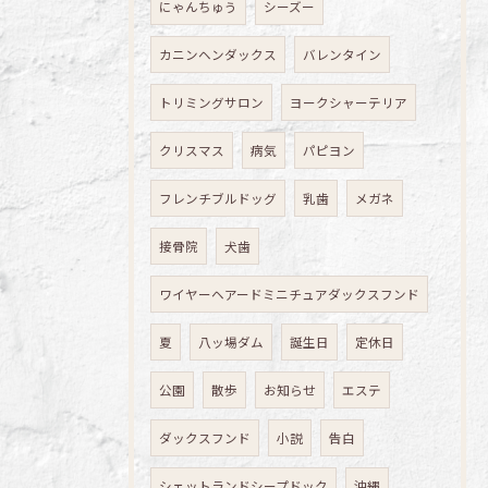
にゃんちゅう
シーズー
カニンヘンダックス
バレンタイン
トリミングサロン
ヨークシャーテリア
クリスマス
病気
パピヨン
フレンチブルドッグ
乳歯
メガネ
接骨院
犬歯
ワイヤーヘアードミニチュアダックスフンド
夏
八ッ場ダム
誕生日
定休日
公園
散歩
お知らせ
エステ
ダックスフンド
小説
告白
シェットランドシープドック
沖縄