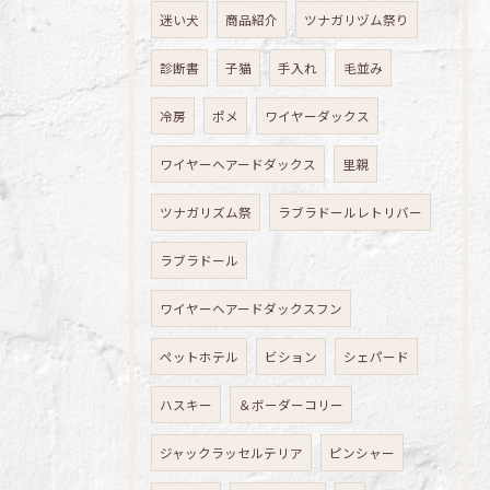
迷い犬
商品紹介
ツナガリヅム祭り
診断書
子猫
手入れ
毛並み
冷房
ポメ
ワイヤーダックス
ワイヤーヘアードダックス
里親
ツナガリズム祭
ラブラドールレトリバー
ラブラドール
ワイヤーヘアードダックスフン
ペットホテル
ビション
シェパード
ハスキー
＆ボーダーコリー
ジャックラッセルテリア
ピンシャー