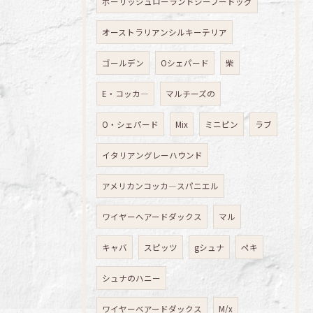
ポーリッシュローランドシープードッグ
オーストラリアンシルキーテリア
ゴールデン
Oシェパード
柴
E・コッカ―
マルチーズの
O・シェパード
Mix
ミニピン
ラブ
イタリアングレーハウンド
アメリカンコッカ―スパニエル
ワイヤーへアードダックス
マル
キャバ
スピッツ
gシュナ
ペキ
シュナのハニー
ワイヤーベアードダックス
M/x