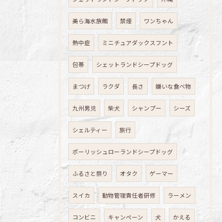
美ら海水族館
禁煙
ワンちゃん
熱中症
ミニチュアダックスフント
包帯
シェットランドシープドッグ
まつげ
ラクダ
長さ
嫌いな食べ物
九州男児
柴犬
シャンプー
シーズ
シェルティー
旅行
ポーリッシュローランドシープドッグ
ふるさと祭り
オタク
ゲーマー
スイカ
動物管理責任者研修
ラーメン
コンビニ
キャンペーン
犬
かえる