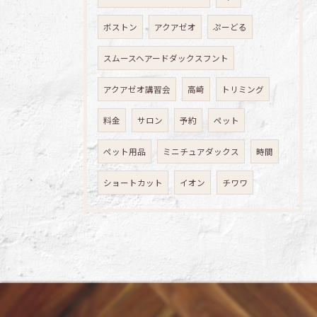
ボストン
アクアゼオ
ぷーどる
スムースヘアードダックスフント
アクアゼオ講習会
高崎
トリミング
料金
サロン
予約
ペット
ペット用品
ミニチュアダックス
時間
ショートカット
イオン
チワワ