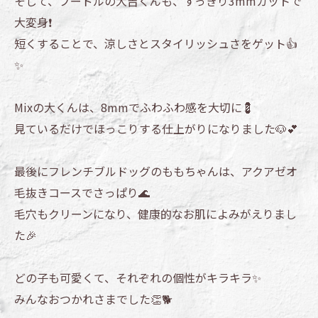
そして、プードルの大吉くんも、すっきり3mmカットで
大変身❗
短くすることで、涼しさとスタイリッシュさをゲット👍
✨
Mixの大くんは、8mmでふわふわ感を大切に💈
見ているだけでほっこりする仕上がりになりました🐶💕
最後にフレンチブルドッグのももちゃんは、アクアゼオ
毛抜きコースでさっぱり🌊
毛穴もクリーンになり、健康的なお肌によみがえりまし
た🎉
どの子も可愛くて、それぞれの個性がキラキラ✨
みんなおつかれさまでした👏🐕