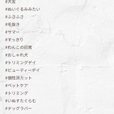
#犬友
#ぬいぐるみみたい
#ふさふさ
#毛抜き
#サマー
#すっきり
#わんこの日常
#おしゃれ犬
#トリミングデイ
#ビューティーデイ
#個性派カット
#ペットケア
#トリミング
#いぬすたぐらむ
#ドッグラバー