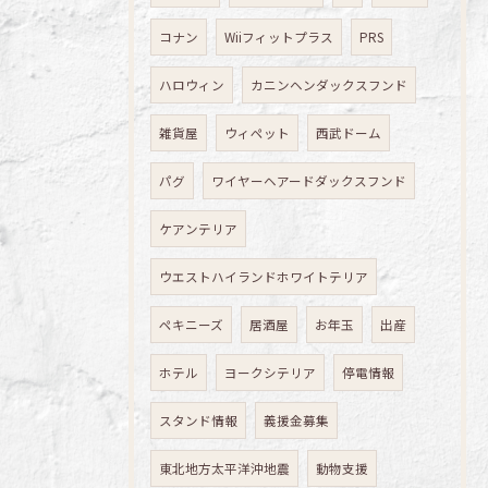
コナン
Wiiフィットプラス
PRS
ハロウィン
カニンヘンダックスフンド
雑貨屋
ウィペット
西武ドーム
パグ
ワイヤーヘアードダックスフンド
ケアンテリア
ウエストハイランドホワイトテリア
ペキニーズ
居酒屋
お年玉
出産
ホテル
ヨークシテリア
停電情報
スタンド情報
義援金募集
東北地方太平洋沖地震
動物支援