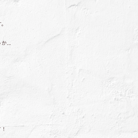
す。
...
す！