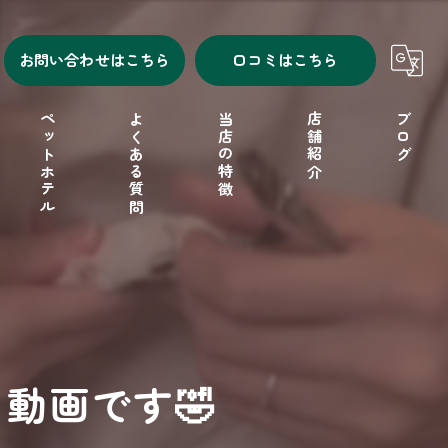
お問い合わせはこちら
口コミはこちら
ペットホテル
よくある質問
当店の特徴
店舗紹介
ブログ
シャンプー
セルフシャンプー
ドッグフード
動画です🤣
フリーゲージ
小型犬