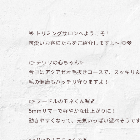
🌟 トリミングサロンへようこそ！
可愛いお客様たちをご紹介しますよ〜 🐶💖
👉 チワワの心ちゃん✨
今日はアクアゼオ毛抜きコースで、スッキリ＆
毛の健康もバッチリ守りますよ！
👉 プードルのモネくん🐩💕
5mmサマーで軽やかな仕上がりに！
動きやすくなって、元気いっぱい遊べそうで
👉 Mixのルモちゃん🎀🌟