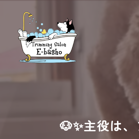
🐶✨主役は