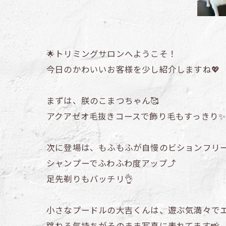
🌟トリミングサロンへようこそ！
今日のかわいいお客様を少し紹介しますね💖
まずは、朕のこまつちゃん🥰
アクアゼオ毛抜きコースで飾り毛もすっきり✨
次に登場は、もふもふが自慢のビションフリー
シャンプーでふわふわ度アップ⤴
足先剃りもバッチリ👌
小さなプードルの大吉くんは、遊ぶ気満々で
跳ねる気持ちがそのまま写真に表れてます📸