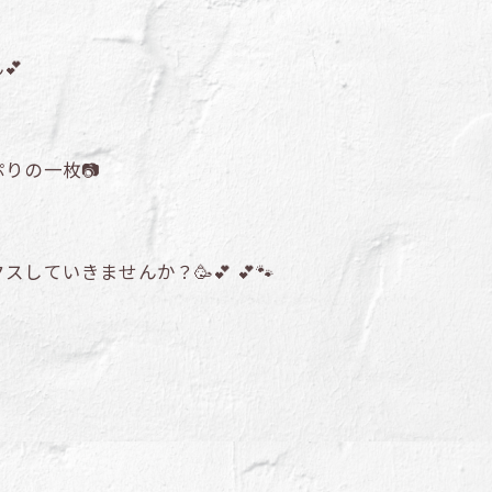
💕
りの一枚📷
ていきませんか？🥳💕 💕🐾