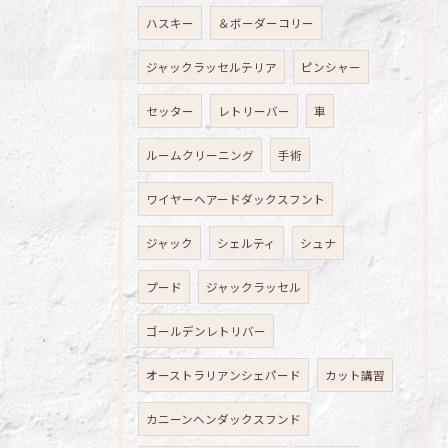
ハスキー
＆ボーダーコリー
ジャックラッセルテリア
ピンシャー
セッター
レトリーバー
車
ルームクリーニング
手術
ワイヤーヘアードダックスフント
ジャック
シェルティ
シュナ
プード
ジャックラッセル
ゴールデンレトリバー
オーストラリアンシェパード
カット講習
カニーンヘンダックスフンド