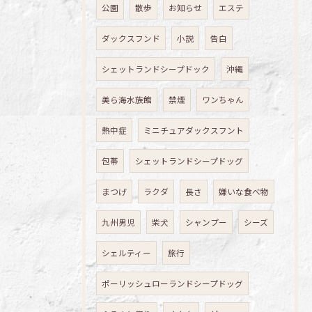
公園
散歩
お知らせ
エステ
ダックスフンド
小説
告白
シェットランドシープドック
沖縄
美ら海水族館
禁煙
ワンちゃん
熱中症
ミニチュアダックスフント
包帯
シェットランドシープドッグ
まつげ
ラクダ
長さ
嫌いな食べ物
九州男児
柴犬
シャンプー
シーズ
シェルティー
旅行
ポーリッシュローランドシープドッグ