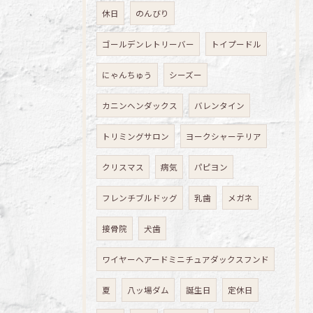
休日
のんびり
ゴールデンレトリーバー
トイプードル
にゃんちゅう
シーズー
カニンヘンダックス
バレンタイン
トリミングサロン
ヨークシャーテリア
クリスマス
病気
パピヨン
フレンチブルドッグ
乳歯
メガネ
接骨院
犬歯
ワイヤーヘアードミニチュアダックスフンド
夏
八ッ場ダム
誕生日
定休日