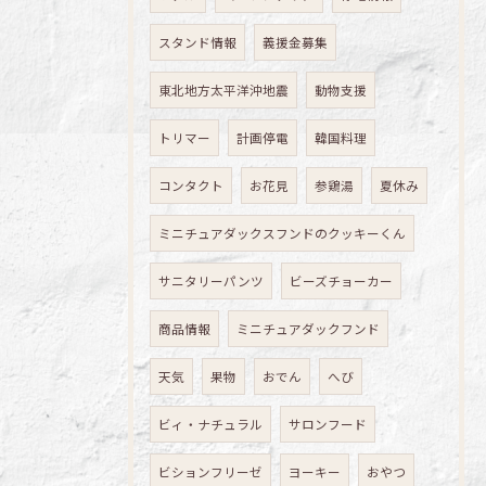
スタンド情報
義援金募集
東北地方太平洋沖地震
動物支援
トリマー
計画停電
韓国料理
コンタクト
お花見
参鶏湯
夏休み
ミニチュアダックスフンドのクッキーくん
サニタリーパンツ
ビーズチョーカー
商品情報
ミニチュアダックフンド
天気
果物
おでん
へび
ビィ・ナチュラル
サロンフード
ビションフリーゼ
ヨーキー
おやつ