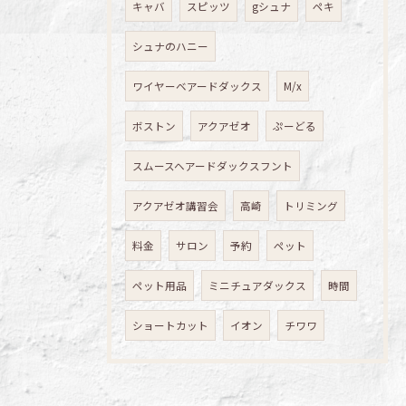
キャバ
スピッツ
gシュナ
ペキ
シュナのハニー
ワイヤーベアードダックス
M/x
ボストン
アクアゼオ
ぷーどる
スムースヘアードダックスフント
アクアゼオ講習会
高崎
トリミング
料金
サロン
予約
ペット
ペット用品
ミニチュアダックス
時間
ショートカット
イオン
チワワ