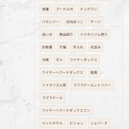
保護
プードルの
ドッグラン
バセンジー
日向ぼっこ
ゲージ
迷い犬
商品紹介
ツナガリヅム祭り
診断書
子猫
手入れ
毛並み
冷房
ポメ
ワイヤーダックス
ワイヤーヘアードダックス
里親
ツナガリズム祭
ラブラドールレトリバー
ラブラドール
ワイヤーヘアードダックスフン
ペットホテル
ビション
シェパード