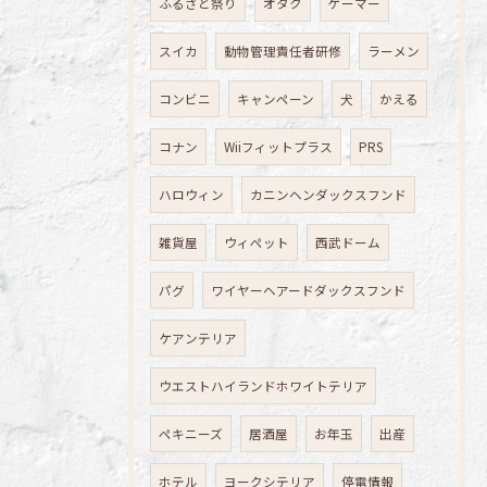
ふるさと祭り
オタク
ゲーマー
スイカ
動物管理責任者研修
ラーメン
コンビニ
キャンペーン
犬
かえる
コナン
Wiiフィットプラス
PRS
ハロウィン
カニンヘンダックスフンド
雑貨屋
ウィペット
西武ドーム
パグ
ワイヤーヘアードダックスフンド
ケアンテリア
ウエストハイランドホワイトテリア
ペキニーズ
居酒屋
お年玉
出産
ホテル
ヨークシテリア
停電情報