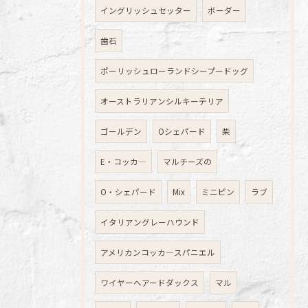
イングリッシュセッター
ボーダー
歯石
ポーリッシュローランドシープードッグ
オーストラリアンシルキーテリア
ゴールデン
Oシェパード
柴
E・コッカ―
マルチーズの
O・シェパード
Mix
ミニピン
ラブ
イタリアングレーハウンド
アメリカンコッカ―スパニエル
ワイヤーへアードダックス
マル